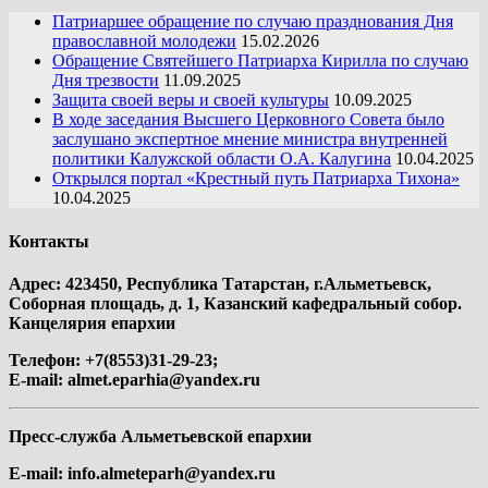
Патриаршее обращение по случаю празднования Дня
православной молодежи
15.02.2026
Обращение Святейшего Патриарха Кирилла по случаю
Дня трезвости
11.09.2025
Защита своей веры и своей культуры
10.09.2025
В ходе заседания Высшего Церковного Совета было
заслушано экспертное мнение министра внутренней
политики Калужской области О.А. Калугина
10.04.2025
Открылся портал «Крестный путь Патриарха Тихона»
10.04.2025
Контакты
Адрес: 423450, Республика Татарстан, г.Альметьевск,
Соборная площадь, д. 1, Казанский кафедральный собор.
Канцелярия епархии
Телефон: +7(8553)31-29-23;
E-mail:
almet.eparhia@yandex.ru
Пресс-служба Альметьевской епархии
E-mail:
info.almeteparh@yandex.ru