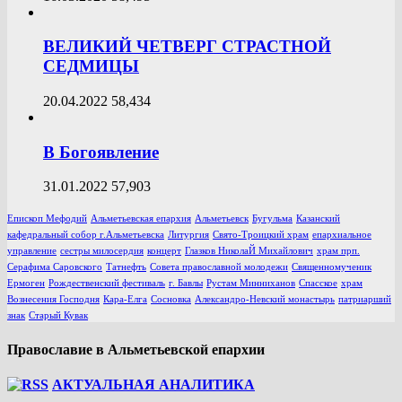
ВЕЛИКИЙ ЧЕТВЕРГ СТРАСТНОЙ
СЕДМИЦЫ
20.04.2022
58,434
В Богоявление
31.01.2022
57,903
Епископ Мефодий
Альметьевская епархия
Альметьевск
Бугульма
Казанский
кафедральный собор г.Альметьевска
Литургия
Свято-Троицкий храм
епархиальное
управление
сестры милосердия
концерт
Глазков НиколаЙ Михайлович
храм прп.
Серафима Саровского
Татнефть
Совета православной молодежи
Священномученик
Ермоген
Рождественский фестиваль
г. Бавлы
Рустам Минниханов
Спасское
храм
Вознесения Господня
Кара-Елга
Сосновка
Александро-Невский монастырь
патриарший
знак
Старый Кувак
Православие в Альметьевской епархии
АКТУАЛЬНАЯ АНАЛИТИКА