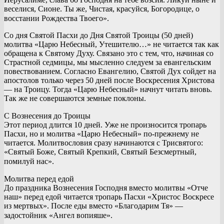
веселися, Сионе. Ты же, Чистая, красуйся, Богородице, о
восстании Рождества Твоего».⠀
Со дня Святой Пасхи до Дня Святой Троицы (50 дней)
молитва «Царю Небесный, Утешителю…» не читается так как
обращена к Святому Духу. Связано это с тем, что, начиная со
Страстной седмицы, мы мысленно следуем за евангельским
повествованием. Согласно Евангелию, Святой Дух сойдет на
апостолов только через 50 дней после Воскресения Христова
— на Троицу. Тогда «Царю Небесный» начнут читать вновь.
Так же не совершаются земные поклоны.
С Вознесения до Троицы⠀
Этот период длится 10 дней. Уже не произносится тропарь
Пасхи, но и молитва «Царю Небесный» по-прежнему не
читается. Молитвословия сразу начинаются с Трисвятого:
«Святый Боже, Святый Крепкий, Святый Безсмертный,
помилуй нас». ⠀
Молитва перед едой⠀
До праздника Вознесения Господня вместо молитвы «Отче
наш» перед едой читается тропарь Пасхи «Христос Воскресе
из мертвых». После еды вместо «Благодарим Тя» —
задостойник «Ангел вопияше».⠀