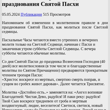
празднования Святой Пасхи
05.05.2024
Публикации
515 Просмотров
Напоминаем об изменении в молитвенном правиле в дни
празднования Святой Пасхи, как молиться после Светлой
седмицы.
Пасхальные Часы читаются вместо утренних и вечерних
молитв только на Светлой Седмице, начиная с Пасхи и
заканчивая утром субботы Светлой Седмицы. С вечера
субботы читаются обычные молитвы.
Со дня Святой Пасхи до праздника Вознесения Господня (40
дней) все молитвословия (в том числе и благодарственные
молитвы по Святом Причащении) предваряются троекратным
чтением тропаря Пасхи: ⠀
«Христос воскресе из мертвых, смертию смерть поправ, и
сущим во гробех живот даровав». Далее читается Трисвятое.
Молитва «Достойно есть..» заменяется на: «Ангел вопияше
Благодатней: Чистая Дево, радуйся! И паки реку: радуйся!
Твой Сын воскресе тридневен от гроба и мертвыя
воздвигнувый; людие, веселитеся! Светися, светися, новый
Иерусалиме, слава бо Господня на тебе возсия. Ликуй ныне и