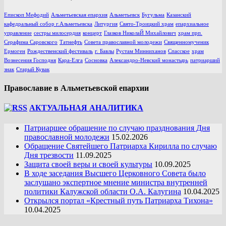
Епископ Мефодий
Альметьевская епархия
Альметьевск
Бугульма
Казанский
кафедральный собор г.Альметьевска
Литургия
Свято-Троицкий храм
епархиальное
управление
сестры милосердия
концерт
Глазков НиколаЙ Михайлович
храм прп.
Серафима Саровского
Татнефть
Совета православной молодежи
Священномученик
Ермоген
Рождественский фестиваль
г. Бавлы
Рустам Минниханов
Спасское
храм
Вознесения Господня
Кара-Елга
Сосновка
Александро-Невский монастырь
патриарший
знак
Старый Кувак
Православие в Альметьевской епархии
АКТУАЛЬНАЯ АНАЛИТИКА
Патриаршее обращение по случаю празднования Дня
православной молодежи
15.02.2026
Обращение Святейшего Патриарха Кирилла по случаю
Дня трезвости
11.09.2025
Защита своей веры и своей культуры
10.09.2025
В ходе заседания Высшего Церковного Совета было
заслушано экспертное мнение министра внутренней
политики Калужской области О.А. Калугина
10.04.2025
Открылся портал «Крестный путь Патриарха Тихона»
10.04.2025