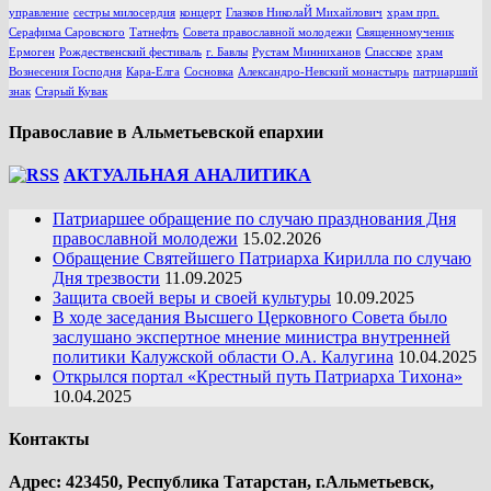
управление
сестры милосердия
концерт
Глазков НиколаЙ Михайлович
храм прп.
Серафима Саровского
Татнефть
Совета православной молодежи
Священномученик
Ермоген
Рождественский фестиваль
г. Бавлы
Рустам Минниханов
Спасское
храм
Вознесения Господня
Кара-Елга
Сосновка
Александро-Невский монастырь
патриарший
знак
Старый Кувак
Православие в Альметьевской епархии
АКТУАЛЬНАЯ АНАЛИТИКА
Патриаршее обращение по случаю празднования Дня
православной молодежи
15.02.2026
Обращение Святейшего Патриарха Кирилла по случаю
Дня трезвости
11.09.2025
Защита своей веры и своей культуры
10.09.2025
В ходе заседания Высшего Церковного Совета было
заслушано экспертное мнение министра внутренней
политики Калужской области О.А. Калугина
10.04.2025
Открылся портал «Крестный путь Патриарха Тихона»
10.04.2025
Контакты
Адрес: 423450, Республика Татарстан, г.Альметьевск,