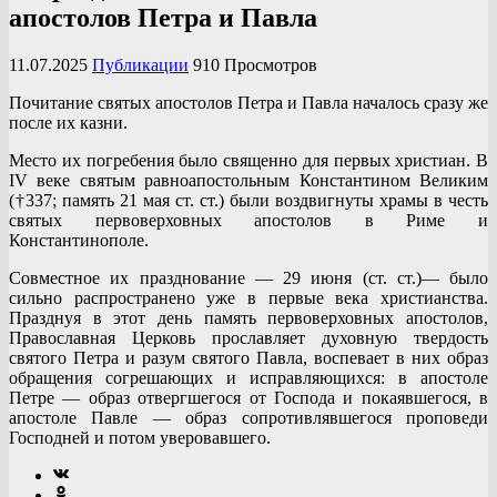
апостолов Петра и Павла
11.07.2025
Публикации
910 Просмотров
Почитание святых апостолов Петра и Павла началось сразу же
после их казни.
Место их погребения было священно для первых христиан. В
IV веке святым равноапостольным Константином Великим
(†337; память 21 мая ст. ст.) были воздвигнуты храмы в честь
святых первоверховных апостолов в Риме и
Константинополе.
Совместное их празднование — 29 июня (ст. ст.)— было
сильно распространено уже в первые века христианства.
Празднуя в этот день память первоверховных апостолов,
Православная Церковь прославляет духовную твердость
святого Петра и разум святого Павла, воспевает в них образ
обращения согрешающих и исправляющихся: в апостоле
Петре — образ отвергшегося от Господа и покаявшегося, в
апостоле Павле — образ сопротивлявшегося проповеди
Господней и потом уверовавшего.