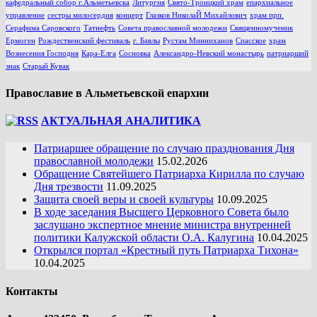
кафедральный собор г.Альметьевска
Литургия
Свято-Троицкий храм
епархиальное
управление
сестры милосердия
концерт
Глазков НиколаЙ Михайлович
храм прп.
Серафима Саровского
Татнефть
Совета православной молодежи
Священномученик
Ермоген
Рождественский фестиваль
г. Бавлы
Рустам Минниханов
Спасское
храм
Вознесения Господня
Кара-Елга
Сосновка
Александро-Невский монастырь
патриарший
знак
Старый Кувак
Православие в Альметьевской епархии
АКТУАЛЬНАЯ АНАЛИТИКА
Патриаршее обращение по случаю празднования Дня
православной молодежи
15.02.2026
Обращение Святейшего Патриарха Кирилла по случаю
Дня трезвости
11.09.2025
Защита своей веры и своей культуры
10.09.2025
В ходе заседания Высшего Церковного Совета было
заслушано экспертное мнение министра внутренней
политики Калужской области О.А. Калугина
10.04.2025
Открылся портал «Крестный путь Патриарха Тихона»
10.04.2025
Контакты