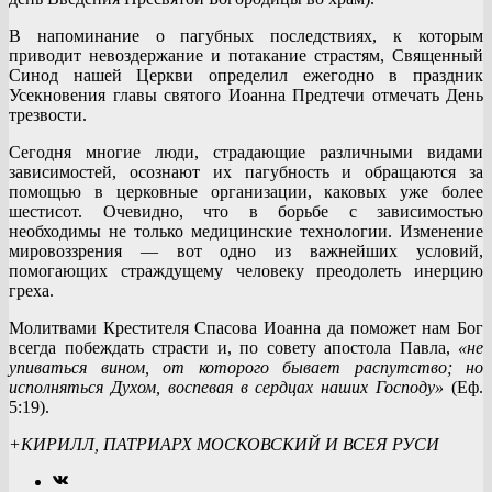
В напоминание о пагубных последствиях, к которым
приводит невоздержание и потакание страстям, Священный
Синод нашей Церкви определил ежегодно в праздник
Усекновения главы святого Иоанна Предтечи отмечать День
трезвости.
Сегодня многие люди, страдающие различными видами
зависимостей, осознают их пагубность и обращаются за
помощью в церковные организации, каковых уже более
шестисот. Очевидно, что в борьбе с зависимостью
необходимы не только медицинские технологии. Изменение
мировоззрения — вот одно из важнейших условий,
помогающих страждущему человеку преодолеть инерцию
греха.
Молитвами Крестителя Спасова Иоанна да поможет нам Бог
всегда побеждать страсти и, по совету апостола Павла,
«не
упиваться вином, от которого бывает распутство; но
исполняться Духом, воспевая в сердцах наших Господу»
(Еф.
5:19).
+КИРИЛЛ, ПАТРИАРХ МОСКОВСКИЙ И ВСЕЯ РУСИ