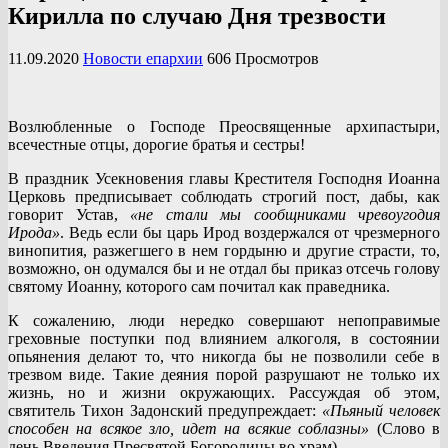
Кирилла по случаю Дня трезвости
11.09.2020
Новости епархии
606 Просмотров
Возлюбленные о Господе Преосвященные архипастыри,
всечестные отцы, дорогие братья и сестры!
В праздник Усекновения главы Крестителя Господня Иоанна
Церковь предписывает соблюдать строгий пост, дабы, как
говорит Устав,
«не стали мы сообщниками чревоугодия
Ирода»
. Ведь если бы царь Ирод воздержался от чрезмерного
винопития, разжегшего в нем гордыню и другие страсти, то,
возможно, он одумался бы и не отдал бы приказ отсечь голову
святому Иоанну, которого сам почитал как праведника.
К сожалению, люди нередко совершают непоправимые
греховные поступки под влиянием алкоголя, в состоянии
опьянения делают то, что никогда бы не позволили себе в
трезвом виде. Такие деяния порой разрушают не только их
жизнь, но и жизни окружающих. Рассуждая об этом,
святитель Тихон Задонский предупреждает:
«Пьяный человек
способен на всякое зло, идет на всякие соблазны»
(Слово в
день Введения Пресвятой Богородицы во храм).