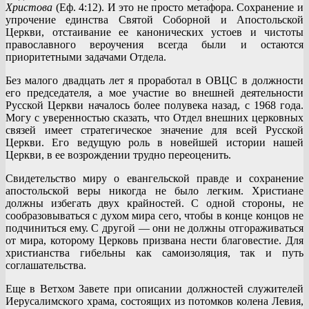
Христова
(Еф. 4:12). И это не просто метафора. Сохранение и
упрочение единства Святой Соборной и Апостольской
Церкви, отстаивание ее канонических устоев и чистоты
православного вероучения всегда были и остаются
приоритетными задачами Отдела.
Без малого двадцать лет я проработал в ОВЦС в должности
его председателя, а мое участие во внешней деятельности
Русской Церкви началось более полувека назад, с 1968 года.
Могу с уверенностью сказать, что Отдел внешних церковных
связей имеет стратегическое значение для всей Русской
Церкви. Его ведущую роль в новейшей истории нашей
Церкви, в ее возрождении трудно переоценить.
Свидетельство миру о евангельской правде и сохранение
апостольской веры никогда не было легким. Христиане
должны избегать двух крайностей. С одной стороны, не
сообразовываться с духом мира сего, чтобы в конце концов не
подчиниться ему. С другой — они не должны отгораживаться
от мира, которому Церковь призвана нести благовестие. Для
христианства гибельны как самоизоляция, так и путь
соглашательства.
Еще в Ветхом Завете при описании должностей служителей
Иерусалимского храма, состоящих из потомков колена Левия,