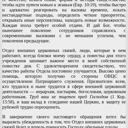
чтобы идти
путем новым и живым
(Евр. 10:19), чтобы быстро
и адекватно реагировать на вызовы времени, искать
нестандартные подходы, определить четкие приоритеты,
открывать иные перспективы, находить новые возможности.
Каждая эпоха требует особой отдачи. И дай Бог, чтобы
нынешнее поколение сотрудников справлялось с
современными вызовами с не меньшим успехом, чем
поколения предыдущие.
Отдел внешних церковных связей, люди, которые в нем
работают, всегда близки моему сердцу, а повестка дня этого
учреждения занимает важное место в моей собственной
повестке дня. С удовлетворением свидетельствую, что
качество работы Отдела постоянно улучшается. Высоко ценю
помощь, которую получаю со стороны ОВЦС в
осуществлении Патриаршего служения. Признателен всем,
кто трудился и ныне трудится в сфере внешней церковной
деятельности — иерархам, пастырям, богословам, церковным
работникам.
Труд ваш не тщетен пред Господом
(1 Кор.
15:58), и ваш вклад в созидание нашей Церкви, в защиту ее
рубежей трудно переоценить.
В завершение своего настоящего обращения хотел бы
выразить убежденность в том, что Отдел внешних церковных
связей будет и впредь приносить Господу обильные плоды.