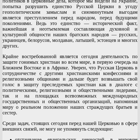
политиков в церковные дела, которое мы видели на Украине,
попытка разрушить единство Русской Церкви в угоду
геополитическим замыслам и сиюминутным выгодам
является преступлением перед народом, перед будущими
поколениями. Ведь это единство — исторический факт,
важнейшая и неотъемлемая составляющая духовной и
культурной общности наших братских народов — русских,
украинцев, белорусов, молдаван, латышей, эстонцев и многих
других.
Крайне востребованной является сегодня деятельность по
защите гонимых христиан во всем мире, в первую очередь на
Ближнем Востоке и в Африке. Уверен, что Русская Церковь в
сотрудничестве с другими христианскими конфессиями и
религиозными общинами и дальше будет возвышать свой
голос в защиту преследуемых христиан как в диалоге с
политическими, религиозными и общественными лидерами,
так и на площадках всевозможных международных
государственных и общественных организаций, напоминая
миру о реальном положении наших страждущих братьев и
сестер.
Среди задач, стоящих сегодня перед нашей Церковью в сфере
внешних связей, не могу не упомянуть следующие:
отстаивание евангельских ценностей в мировом