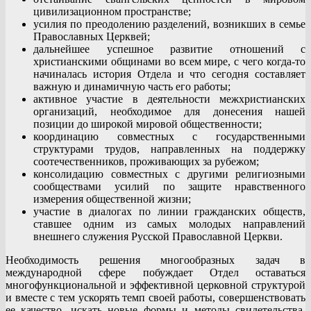
цивилизационном пространстве;
усилия по преодолению разделений, возникших в семье
Православных Церквей;
дальнейшее успешное развитие отношений с
христианскими общинами во всем мире, с чего когда-то
начиналась история Отдела и что сегодня составляет
важную и динамичную часть его работы;
активное участие в деятельности межхристианских
организаций, необходимое для донесения нашей
позиции до широкой мировой общественности;
координацию совместных с государственными
структурами трудов, направленных на поддержку
соотечественников, проживающих за рубежом;
консолидацию совместных с другими религиозными
сообществами усилий по защите нравственного
измерения общественной жизни;
участие в диалогах по линии гражданских обществ,
ставшее одним из самых молодых направлений
внешнего служения Русской Православной Церкви.
Необходимость решения многообразных задач в
международной сфере побуждает Отдел оставаться
многофункциональной и эффективной церковной структурой
и вместе с тем ускорять темп своей работы, совершенствовать
ее качество, искать новые формы и методы свидетельства,