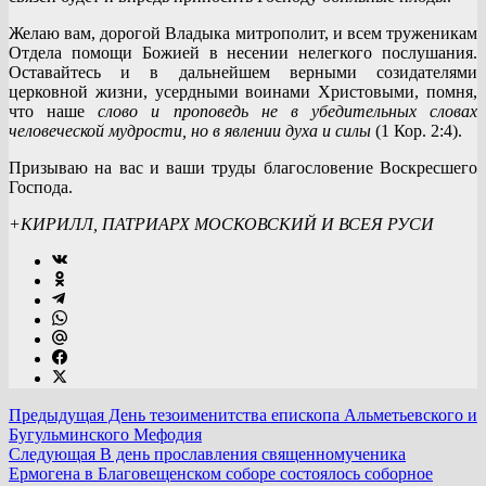
Желаю вам, дорогой Владыка митрополит, и всем труженикам
Отдела помощи Божией в несении нелегкого послушания.
Оставайтесь и в дальнейшем верными созидателями
церковной жизни, усердными воинами Христовыми, помня,
что наше
слово и проповедь не в убедительных словах
человеческой мудрости, но в явлении духа и силы
(1 Кор. 2:4).
Призываю на вас и ваши труды благословение Воскресшего
Господа.
+КИРИЛЛ, ПАТРИАРХ МОСКОВСКИЙ И ВСЕЯ РУСИ
Предыдущая
День тезоименитства епископа Альметьевского и
Бугульминского Мефодия
Следующая
В день прославления священномученика
Ермогена в Благовещенском соборе состоялось соборное