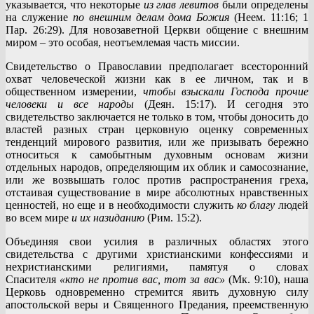
указывается, что некоторые
из глав левитов
были определены
на служение
по внешним делам дома Божия
(Неем. 11:16; 1
Пар. 26:29). Для новозаветной Церкви общение с внешним
миром – это особая, неотъемлемая часть миссии.
Свидетельство о Православии предполагает всесторонний
охват человеческой жизни как в ее личном, так и в
общественном измерении,
чтобы взыскали Господа прочие
человеки и все народы
(Деян. 15:17). И сегодня это
свидетельство заключается не только в том, чтобы доносить до
властей разных стран церковную оценку современных
тенденций мирового развития, или же призывать бережно
относиться к самобытным духовным основам жизни
отдельных народов, определяющим их облик и самосознание,
или же возвышать голос против распространения греха,
отстаивая существование в мире абсолютных нравственных
ценностей, но еще и в необходимости служить
ко благу
людей
во всем мире
и их назиданию
(Рим. 15:2).
Объединяя свои усилия в различных областях этого
свидетельства с другими христианскими конфессиями и
нехристианскими религиями, памятуя о словах
Спасителя
«кто не против вас, тот за вас»
(Мк. 9:10), наша
Церковь одновременно стремится явить духовную силу
апостольской веры и Священного Предания, преемственную