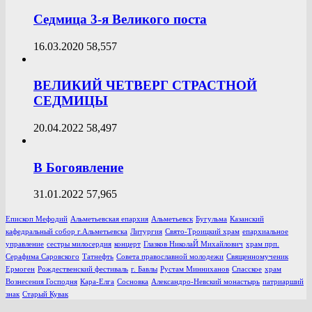
Седмица 3-я Великого поста
16.03.2020
58,557
ВЕЛИКИЙ ЧЕТВЕРГ СТРАСТНОЙ
СЕДМИЦЫ
20.04.2022
58,497
В Богоявление
31.01.2022
57,965
Епископ Мефодий
Альметьевская епархия
Альметьевск
Бугульма
Казанский
кафедральный собор г.Альметьевска
Литургия
Свято-Троицкий храм
епархиальное
управление
сестры милосердия
концерт
Глазков НиколаЙ Михайлович
храм прп.
Серафима Саровского
Татнефть
Совета православной молодежи
Священномученик
Ермоген
Рождественский фестиваль
г. Бавлы
Рустам Минниханов
Спасское
храм
Вознесения Господня
Кара-Елга
Сосновка
Александро-Невский монастырь
патриарший
знак
Старый Кувак