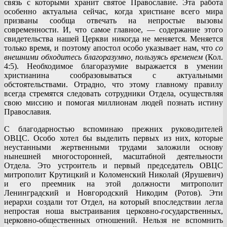
связь с которыми хранит святое Православие. Эта работа
особенно актуальна сейчас, когда христиане всего мира
призваны сообща отвечать на непростые вызовы
современности. И, что самое главное, — содержание этого
свидетельства нашей Церкви никогда не меняется. Меняется
только время, и поэтому апостол особо указывает нам, что
со
внешними обходитесь благоразумно, пользуясь временем
(Кол.
4:5). Необходимое благоразумие выражается в умении
христианина сообразовываться с актуальными
обстоятельствами. Отрадно, что этому главному правилу
всегда стремятся следовать сотрудники Отдела, осуществляя
свою миссию и помогая миллионам людей познать истину
Православия.
С благодарностью вспоминаю прежних руководителей
ОВЦС. Особо хотел бы выделить первых из них, которые
неустанными жертвенными трудами заложили основу
нынешней многосторонней, масштабной деятельности
Отдела. Это устроитель и первый председатель ОВЦС
митрополит Крутицкий и Коломенский Николай (Ярушевич)
и его преемник на этой должности митрополит
Ленинградский и Новгородский Никодим (Ротов). Эти
иерархи создали тот Отдел, на который впоследствии легла
непростая ноша выстраивания церковно-государственных,
церковно-общественных отношений. Нельзя не вспомнить