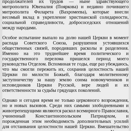
продолжателей их трудов — ныне здравствующего
митрополита Ювеналия (Пояркова) и недавно почившего
митрополита Филарета (Вахромеева), которые внесли
весомый вклад в укрепление христианской солидарности,
социальной справедливости, добрососедских отношений
между народами.
Особое испытание выпало на долю нашей Церкви в момент
распада Советского Союза, разрушения устоявшихся
общественных связей, породивших расколы и разделения.
Именно на это труднейшее время политического и
государственного перелома пришелся период моего
руководства Отделом. Вспоминая те годы, еще раз убеждаюсь,
что мы смогли пережить их, сохранив целостность нашей
Церкви по милости Божьей, благодаря молитвенному
заступничеству за нашу землю сонма новомучеников и
исповедников Церкви Русской, вере людей и их
ответственности за судьбы грядущих поколений.
Однако и сегодня время не только церковного возрождения,
но и новых вызовов. Среди них самыми злободневными и
животрепещущими являются раскол всемирного Православия,
учиненный Константинопольским Патриархом, и
порожденная этим необходимость дополнительных усилий
для отстаивания целостности нашей Церкви. Вмешательство