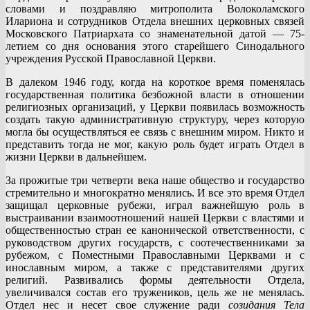
словами и поздравляю митрополита Волоколамского
Илариона и сотрудников Отдела внешних церковных связей
Московского Патриархата со знаменательной датой — 75-
летием со дня основания этого старейшего Синодального
учреждения Русской Православной Церкви.
В далеком 1946 году, когда на короткое время поменялась
государственная политика безбожной власти в отношении
религиозных организаций, у Церкви появилась возможность
создать такую административную структуру, через которую
могла бы осуществляться ее связь с внешним миром. Никто и
представить тогда не мог, какую роль будет играть Отдел в
жизни Церкви в дальнейшем.
За прожитые три четверти века наше общество и государство
стремительно и многократно менялись. И все это время Отдел
защищал церковные рубежи, играл важнейшую роль в
выстраивании взаимоотношений нашей Церкви с властями и
общественностью стран ее канонической ответственности, с
руководством других государств, с соотечественниками за
рубежом, с Поместными Православными Церквами и с
инославным миром, а также с представителями других
религий. Развивались формы деятельности Отдела,
увеличивался состав его тружеников, цель же не менялась.
Отдел нес и несет свое служение ради
созидания Тела