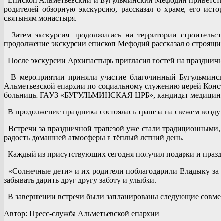
Епископ Альметьевский и Бугульминский Мефодий приветствов
родителей обзорную экскурсию, рассказал о храме, его ис
святыням монастыря.
Затем экскурсия продолжилась на территории строительств
продолжение экскурсии епископ Мефодий рассказал о строящи
После экскурсии Архипастырь пригласил гостей на праздничн
В мероприятии приняли участие благочинный Бугульминског
Альметьевской епархии по социальному служению иерей Конст
больницы ГАУЗ «БУГУЛЬМИНСКАЯ ЦРБ», кандидат медицинских 
В продолжение праздника состоялась трапеза на свежем возду
Встречи за праздничной трапезой уже стали традиционными, 
радость домашней атмосферы в тёплый летний день.
Каждый из присутствующих сегодня получил подарки и празд
«Солнечные дети» и их родители поблагодарили Владыку за эк
забывать дарить друг другу заботу и улыбки.
В завершении встречи были запланированы следующие совме
Автор: Пресс-служба Альметьевской епархии