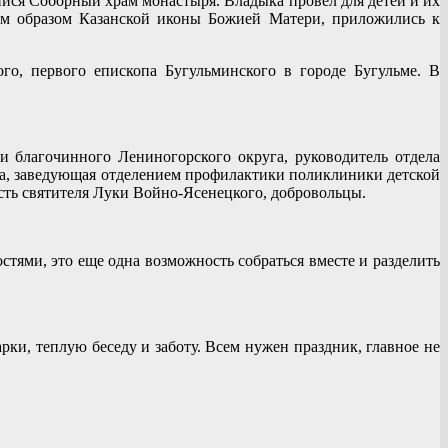
йся Соборный храм монастыря. Владыка провёл для детей и их
мым образом Казанской иконы Божией Матери, приложились к
о, первого епископа Бугульминского в городе Бугульме. В
благочинного Лениногорского округа, руководитель отдела
ва, заведующая отделением профилактики поликлиники детской
ь святителя Луки Войно-Ясенецкого, добровольцы.
ями, это еще одна возможность собраться вместе и разделить
ки, теплую беседу и заботу. Всем нужен праздник, главное не