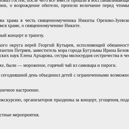
ал гостей, после чего все вместе прошли в восстанавливающи
тории, о возрождение обители, пропели величание перед чти
а храма в честь священномученика Никиты Орехово-Зуевског
мся храме, о священномученике Никите.
ый концерт и трапезу.
о округа иерей Георгий Кутырев, исполняющий обязанности 
антин Петряев, заместитель мэра города Бугульмы Ирина Бело
наук Елена Архарова, сестры милосердия сестричества в чест
хе, были — мороженое, горячий чай из самовара и пироги.
сегодняшний день объединил детей с ограниченными возможност
ничное настроение.
скурсию, организаторов праздника за концерт, угощения, подар
стные мероприятия.