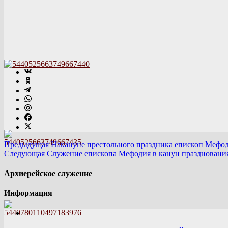
Предыдущая
Накануне престольного праздника епископ Мефод
Следующая
Служение епископа Мефодия в канун празднования
Архиерейское служение
Информация