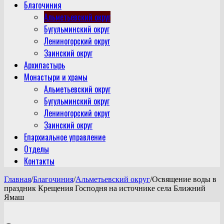
Благочиния
Альметьевский округ
Бугульминский округ
Лениногорский округ
Заинский округ
Архипастырь
Монастыри и храмы
Альметьевский округ
Бугульминский округ
Лениногорский округ
Заинский округ
Епархиальное управление
Отделы
Контакты
Главная
/
Благочиния
/
Альметьевский округ
/
Освящение воды в
праздник Крещения Господня на источнике села Ближний
Ямаш