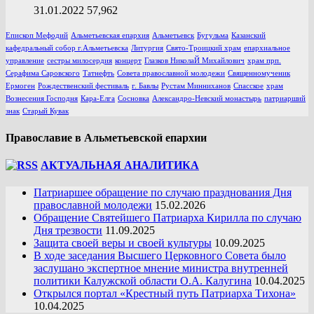
31.01.2022
57,962
Епископ Мефодий
Альметьевская епархия
Альметьевск
Бугульма
Казанский
кафедральный собор г.Альметьевска
Литургия
Свято-Троицкий храм
епархиальное
управление
сестры милосердия
концерт
Глазков НиколаЙ Михайлович
храм прп.
Серафима Саровского
Татнефть
Совета православной молодежи
Священномученик
Ермоген
Рождественский фестиваль
г. Бавлы
Рустам Минниханов
Спасское
храм
Вознесения Господня
Кара-Елга
Сосновка
Александро-Невский монастырь
патриарший
знак
Старый Кувак
Православие в Альметьевской епархии
АКТУАЛЬНАЯ АНАЛИТИКА
Патриаршее обращение по случаю празднования Дня
православной молодежи
15.02.2026
Обращение Святейшего Патриарха Кирилла по случаю
Дня трезвости
11.09.2025
Защита своей веры и своей культуры
10.09.2025
В ходе заседания Высшего Церковного Совета было
заслушано экспертное мнение министра внутренней
политики Калужской области О.А. Калугина
10.04.2025
Открылся портал «Крестный путь Патриарха Тихона»
10.04.2025