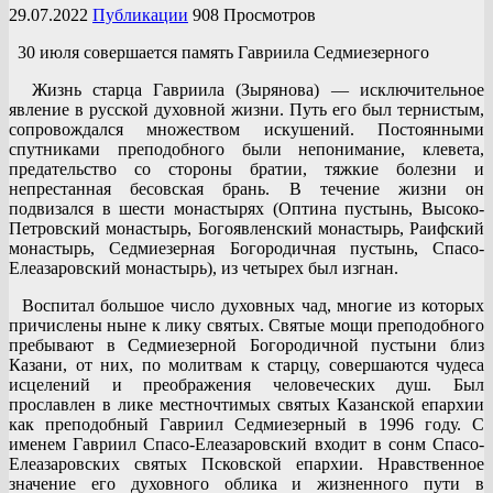
29.07.2022
Публикации
908 Просмотров
30 июля совершается память Гавриила Седмиезерного
Жизнь старца Гавриила (Зырянова) — исключительное
явление в русской духовной жизни. Путь его был тернистым,
сопровождался множеством искушений. Постоянными
спутниками преподобного были непонимание, клевета,
предательство со стороны братии, тяжкие болезни и
непрестанная бесовская брань. В течение жизни он
подвизался в шести монастырях (Оптина пустынь, Высоко-
Петровский монастырь, Богоявленский монастырь, Раифский
монастырь, Седмиезерная Богородичная пустынь, Cпасо-
Елеазаровский монастырь), из четырех был изгнан.
Воспитал большое число духовных чад, многие из которых
причислены ныне к лику святых. Святые мощи преподобного
пребывают в Седмиезерной Богородичной пустыни близ
Казани, от них, по молитвам к старцу, совершаются чудеса
исцелений и преображения человеческих душ. Был
прославлен в лике местночтимых святых Казанской епархии
как преподобный Гавриил Седмиезерный в 1996 году. С
именем Гавриил Спасо-Елеазаровский входит в сонм Спасо-
Елеазаровских святых Псковской епархии. Нравственное
значение его духовного облика и жизненного пути в