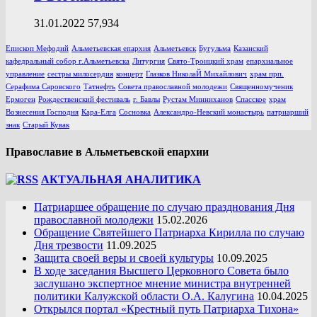
31.01.2022
57,934
Епископ Мефодий
Альметьевская епархия
Альметьевск
Бугульма
Казанский
кафедральный собор г.Альметьевска
Литургия
Свято-Троицкий храм
епархиальное
управление
сестры милосердия
концерт
Глазков НиколаЙ Михайлович
храм прп.
Серафима Саровского
Татнефть
Совета православной молодежи
Священномученик
Ермоген
Рождественский фестиваль
г. Бавлы
Рустам Минниханов
Спасское
храм
Вознесения Господня
Кара-Елга
Сосновка
Александро-Невский монастырь
патриарший
знак
Старый Кувак
Православие в Альметьевской епархии
АКТУАЛЬНАЯ АНАЛИТИКА
Патриаршее обращение по случаю празднования Дня
православной молодежи
15.02.2026
Обращение Святейшего Патриарха Кирилла по случаю
Дня трезвости
11.09.2025
Защита своей веры и своей культуры
10.09.2025
В ходе заседания Высшего Церковного Совета было
заслушано экспертное мнение министра внутренней
политики Калужской области О.А. Калугина
10.04.2025
Открылся портал «Крестный путь Патриарха Тихона»