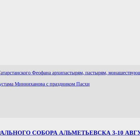
Ал
Татарстанского Феофана архипастырям, пастырям, монашествую
устама Минниханова с праздником Пасхи
ЛЬНОГО СОБОРА АЛЬМЕТЬЕВСКА 3-10 АВГ