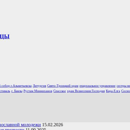
ИЦЫ
 собор г.Альметьевска
Литургия
Свято-Троицкий храм
епархиальное управление
сестры м
стиваль
г. Бавлы
Рустам Минниханов
Спасское
храм Вознесения Господня
Кара-Елга
Сосно
вославной молодежи
15.02.2026
я трезвости
11.09.2025