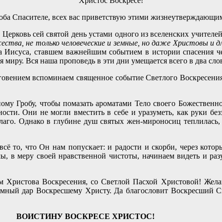
Христос Воскресе!
роба Спасителе, всех вас приветствую этими жизнеутверждающи
Церковь сей святой день устами одного из вселенских учителей
ства, не только человеческие и земные, но даже Христовы и д
а Иисуса, ставшем важнейшим событием в истории спасения чел
 миру. Вся наша проповедь в эти дни умещается всего в два сл
говением вспоминаем священное событие Светлого Воскресения
 Гробу, чтобы помазать ароматами Тело своего Божественног
ти. Они не могли вместить в себе и уразуметь, как руки безза
аго. Однако в глубине душ святых жен-мироносиц теплилась, х
ё то, что Он нам попускает: и радости и скорби, через котор
ы, в меру своей нравственной чистоты, начинаем видеть и ра
м Христова Воскресения, со Светлой Пасхой Христовой! Желаю
омный дар Воскресшему Христу. Да благословит Воскресший Сп
ВОИСТИНУ ВОСКРЕСЕ ХРИСТОС!