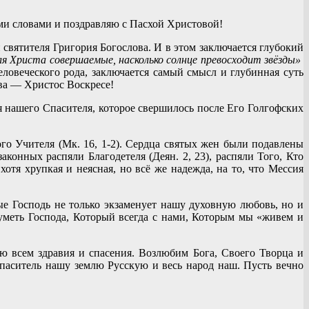
ми словами и поздравляю с Пасхой Христовой!
 святителя Григория Богослова. И в этом заключается глубокий
ля Христа совершаемые, насколько солнце превосходит звёзды»
овеческого рода, заключается самый смысл и глубинная суть
ова — Христос Воскресе!
 нашего Спасителя, которое свершилось после Его Голгофских
о Учителя (Мк. 16, 1-2). Сердца святых жен были подавлены
конных распяли Благодетеля (Деян. 2, 23), распяли Того, Кто
отя хрупкая и неясная, но всё же надежда, на то, что Мессия
ые Господь не только экзаменует нашу духовную любовь, но и
зуметь Господа, Который всегда с нами, Которым мы «живем и
 всем здравия и спасения. Возлюбим Бога, Своего Творца и
аситель нашу землю Русскую и весь народ наш. Пусть вечно