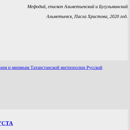
Мефодий, епископ Альметьевский и Бугульминский
ьметьевск, Пасха Христова, 2020 год.
щим и мирянам Татарстанской митрополии Русской
УСТА