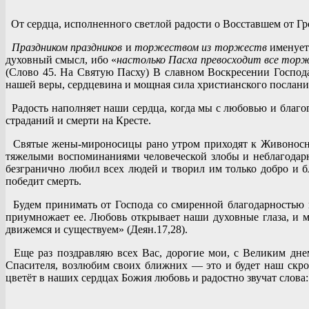
От сердца, исполненного светлой радости о Восставшем от Г
Праздником праздников
и
торжеством из торжеств
именует 
духовный смысл, ибо «
настолько Пасха превосходит все торже
(Слово 45. На Святую Пасху) В славном Воскресении Господ
нашей веры, сердцевина и мощная сила христианского послания
Радость наполняет наши сердца, когда мы с любовью и благо
страданий и смерти на Кресте.
Святые жены-мироносицы рано утром приходят к Живоносному
тяжелыми воспоминаниями человеческой злобы и неблагодарнос
безгранично любил всех людей и творил им только добро и бл
победит смерть.
Будем принимать от Господа со смиренной благодарностью вс
приумножает ее. Любовь открывает наши духовные глаза, и м
движемся и существуем» (Деян.17,28).
Еще раз поздравляю всех Вас, дорогие мои, с Великим дне
Спасителя, возлюбим своих ближних — это и будет наш скр
цветёт в наших сердцах Божия любовь и радостно звучат слова: