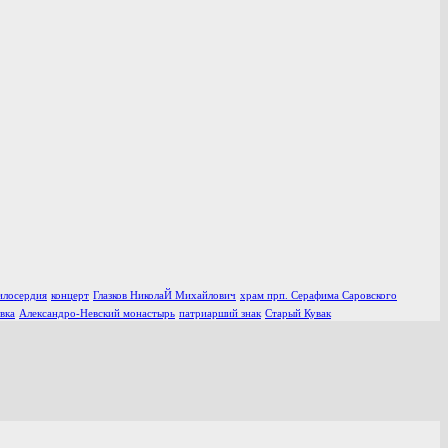
илосердия
концерт
Глазков НиколаЙ Михайлович
храм прп. Серафима Саровского
вка
Александро-Невский монастырь
патриарший знак
Старый Кувак