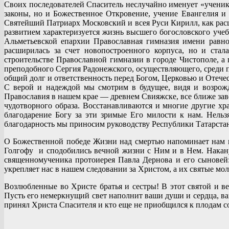
Своих последователей Спаситель неслучайно именует «ученика
законы, но и Божественное Откровение, учение Евангелия 
Святейший Патриарх Московский и всея Руси Кирилл, как расши
развитием характеризуется жизнь высшего богословского уче
Альметьевской епархии Православная гимназия имени равно
расширилась за счет новопостроенного корпуса, но и ста
строительстве Православной гимназии в городе Чистополе, а 
преподобного Сергия Радонежского, осуществляющего, среди 
общий долг и ответственность перед Богом, Церковью и Отече
С верой и надеждой мы смотрим в будущее, видя и возрожд
Православия в нашем крае — древнем Свияжске, все ближе зав
чудотворного образа. Восстанавливаются и многие другие хр
благодарение Богу за эти зримые Его милости к нам. Нельз
благодарность мы приносим руководству Республики Татарстан
О Божественной победе Жизни над смертью напоминает на
Голгофу и сподобились вечной жизни с Ним и в Нем. Накан
священномученика протоиерея Павла Дернова и его сыновей:
укрепляет нас в нашем следовании за Христом, а их святые м
Возлюбленные во Христе братья и сестры! В этот святой и в
Пусть его немеркнущий свет наполнит ваши души и сердца, ваш
принял Христа Спасителя и кто еще не приобщился к плодам с