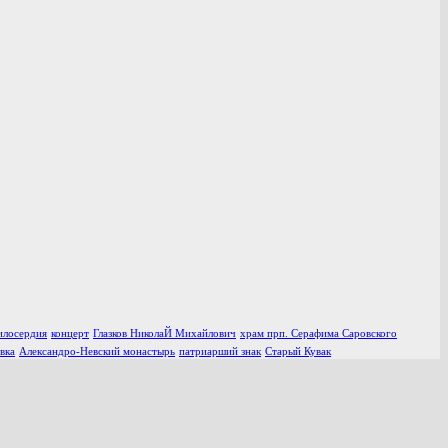
илосердия
концерт
Глазков НиколаЙ Михайлович
храм прп. Серафима Саровского
вка
Александро-Невский монастырь
патриарший знак
Старый Кувак