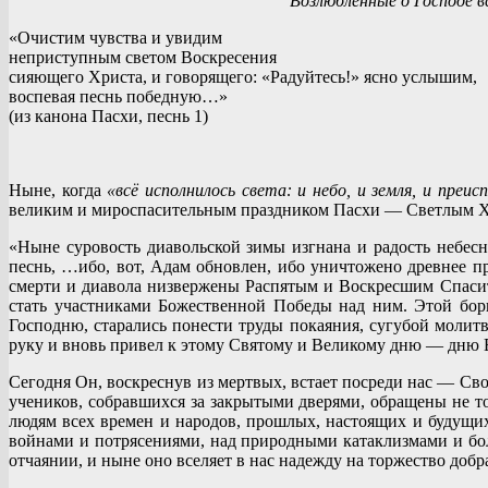
Возлюбленные о Господе в
«Очистим чувства и увидим
неприступным светом Воскресения
сияющего Христа, и говорящего: «Радуйтесь!» ясно услышим,
воспевая песнь победную…»
(из канона Пасхи, песнь 1)
Ныне, когда
«всё исполнилось света: и небо, и земля, и преи
великим и мироспасительным праздником Пасхи — Светлым 
«Ныне суровость диавольской зимы изгнана и радость небесн
песнь, …ибо, вот, Адам обновлен, ибо уничтожено древнее п
смерти и диавола низвержены Распятым и Воскресшим Спасите
стать участниками Божественной Победы над ним. Этой бор
Господню, старались понести труды покаяния, сугубой молит
руку и вновь привел к этому Святому и Великому дню — дню 
Сегодня Он, воскреснув из мертвых, встает посреди нас — Св
учеников, собравшихся за закрытыми дверями, обращены не то
людям всех времен и народов, прошлых, настоящих и будущих
войнами и потрясениями, над природными катаклизмами и бол
отчаянии, и ныне оно вселяет в нас надежду на торжество добра