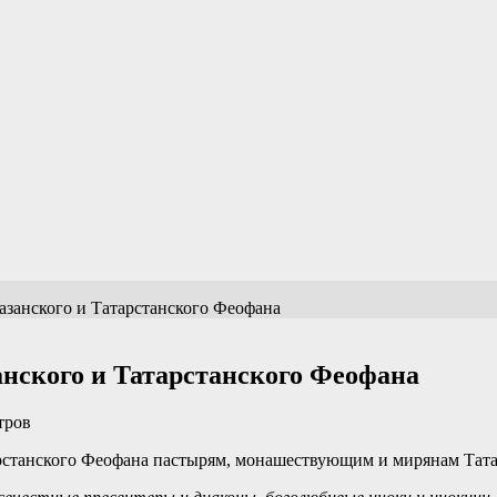
азанского и Татарстанского Феофана
нского и Татарстанского Феофана
тров
арстанского Феофана пастырям, монашествующим и мирянам Тат