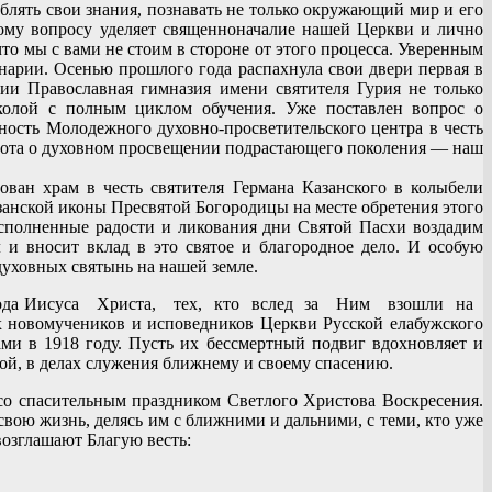
блять свои знания, познавать не только окружающий мир и его
ому вопросу уделяет священноначалие нашей Церкви и лично
то мы с вами не стоим в стороне от этого процесса. Уверенным
нарии. Осенью прошлого года распахнула свои двери первая в
ии Православная гимназия имени святителя Гурия не только
школой с полным циклом обучения. Уже поставлен вопрос о
ьность Молодежного духовно-просветительского центра в честь
абота о духовном просвещении подрастающего поколения — наш
ван храм в честь святителя Германа Казанского в колыбели
занской иконы Пресвятой Богородицы на месте обретения этого
 исполненные радости и ликования дни Святой Пасхи воздадим
 и вносит вклад в это святое и благородное дело. И особую
духовных святынь на нашей земле.
Господа Иисуса Христа, тех, кто вслед за Ним взошли на
 новомучеников и исповедников Церкви Русской елабужского
ми в 1918 году. Пусть их бессмертный подвиг вдохновляет и
ой, в делах служения ближнему и своему спасению.
 со спасительным праздником Светлого Христова Воскресения.
свою жизнь, делясь им с ближними и дальними, с теми, кто уже
возглашают Благую весть: