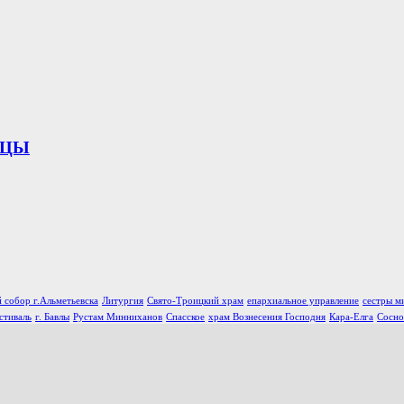
ИЦЫ
 собор г.Альметьевска
Литургия
Свято-Троицкий храм
епархиальное управление
сестры м
стиваль
г. Бавлы
Рустам Минниханов
Спасское
храм Вознесения Господня
Кара-Елга
Сосно