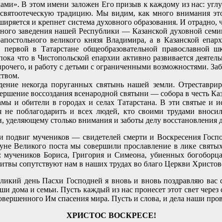
ми». В этом имени заложен Его призыв к каждому из нас: углу
и святоотеческую традицию. Мы видим, как много внимания эт
ряется и крепнет система духовного образования. И отрадно, ч
бного заведения нашей Республики — Казанской духовной семи
апостольного великого князя Владимира, а в Казанской епарх
ла первой в Татарстане общеобразовательной православной 
пока что в Чистопольской епархии активно развивается деятел
прочего, и работу с детьми с ограниченными возможностями. З
ством.
ение некогда поруганных святынь нашей земли. Отреставриро
ершение воссоздания всенародной святыни — собора в честь Ка
амы и обители в городах и селах Татарстана. В эти святые и
я не поблагодарить и всех людей, кто своими трудами вносил
, уделяющему столько внимания и заботы делу восстановления 
м и подвиг мучеников — свидетелей смерти и Воскресения 
уне Великого поста мы совершили прославление в лике святых
 мучеников Бориса, Григория и Симеона, убиенных богоборца
олитвы сопутствуют нам в наших трудах во благо Церкви Христов
еликий день Пасхи Господней я вновь и вновь поздравляю вас
и дома и семьи. Пусть каждый из нас пронесет этот свет через 
овершенного Им спасения мира. Пусть и слова, и дела наши про
ХРИСТОС ВОСКРЕСЕ!