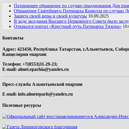
Патриаршее обращение по случаю празднования Дня пра
Обращение Святейшего Патриарха Кирилла по случаю Дн
Защита своей веры и своей культуры
10.09.2025
В ходе заседания Высшего Церковного Совета было засл
Открылся портал «Крестный путь Патриарха Тихона»
10.
Контакты
Адрес: 423450, Республика Татарстан, г.Альметьевск, Собор
Канцелярия епархии
Телефон: +7(8553)31-29-23;
E-mail:
almet.eparhia@yandex.ru
Пресс-служба Альметьевской епархии
E-mail:
info.almeteparh@yandex.ru
Полезные ресурсы