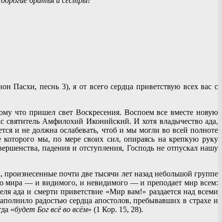
 дорогие братья и сестры!
он Пасхи, песнь 3), я от всего сердца приветствую всех вас с
тому что пришел свет Воскресения. Воспоем все вместе новую
ас святитель Амфилохий Иконийский. И хотя владычество ада,
ся и не должна ослабевать, чтоб и мы могли во всей полноте
которого мы, по мере своих сил, опираясь на крепкую руку
ершенства, падения и отступления, Господь не отпускал нашу
ова, произнесенные почти две тысячи лет назад небольшой группе
ого мира — и видимого, и невидимого — и преподает мир всем:
ля ада и смерти приветствие «Мир вам!» раздается над всеми
аполнило радостью сердца апостолов, пребывавших в страхе и
гда «
будет Бог всё во всём
» (1 Кор. 15, 28).