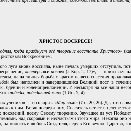
сечестные пресвитеры и диаконы, боголюбивые иноки и инокини,
ХРИСТОС ВОСКРЕСЕ!
сподняя, когда празднует всё творение восстание Христово»
(кан
Христовым Воскресением.
ого луга вновь воссияла, ныне печаль умерших отступила, по
регрешение,
«теперь всё новое»
(2 Кор. 5, 17)», — призывает н
лем, наша личная борьба с врагом нашего спасения продолжает
ьбой был наполнен и завершившийся Великий пост, в течение 
вы, бдений и коленопреклонений. И несмотря на все наши несов
Его «
победы, победившей мир»
(1 Ин. 5, 4).
оих учеников — и говорит: «
Мир вам!
» (Ин. 20, 26). Да, эти сл
лько к ним. Встав посреди них, Спаситель встает в центре эт
 поколений, всему Своему творению. Звучащее из уст Победите
езнями, над скорбями и несчастьями этого мира. Некогда оно н
, на милость и любовь Создателя, веру в Его вечное Царство, ко