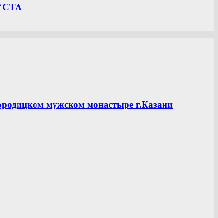
УСТА
ородицком мужском монастыре г.Казани