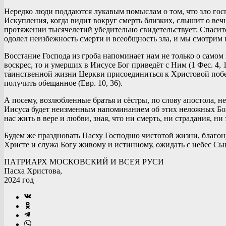
Нередко люди поддаются лукавым помыслам о том, что зло госп
Искупления, когда видит вокруг смерть близких, слышит о веч
протяжении тысячелетий убедительно свидетельствует: Спасите
одолел неизбежность смерти и всеобщность зла, и мы смотрим 
Восстание Господа из гроба напоминает нам не только о самом
воскрес, то и умерших в Иисусе Бог приведёт с Ним (1 Фес. 4,
та́инственной жизни Церкви присоединиться к Христовой побе
получить обещанное (Евр. 10, 36).
А посему, возлюбленные братья и сёстры, по слову апостола, н
Иисуса будет неизменным напоминанием об этих неложных Бож
нас жить в вере и любви, зная, что ни смерть, ни страдания, н
Будем же праздновать Пасху Господню чистотой жизни, благонр
Христе и служа Богу живому и истинному, ожидать с небес Сына
ПАТРИАРХ МОСКОВСКИЙ И ВСЕЯ РУСИ
Пасха Христова,
2024 год