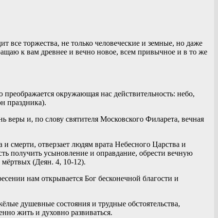
ит все торжества, не только человеческие и земные, но даже
ащаю к вам древнее и вечно новое, всем привычное и в то же
о преображается окружающая нас действительность: небо,
н праздника).
нь веры и, по слову святителя Московского Филарета, вечная
 и смерти, отверзает людям врата Небесного Царства и
ость получить усыновление и оправдание, обрести вечную
мёртвых (Деян. 4, 10-12).
кресении нам открывается Бог бесконечной благости и
ёлые душевные состояния и трудные обстоятельства,
нно жить и духовно развиваться.