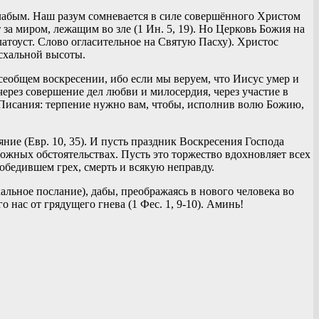
слабым. Наш разум сомневается в силе совершённого Христом
за миром, лежащим во зле (1 Ин. 5, 19). Но Церковь Божия на
латоуст. Слово огласительное на Святую Пасху). Христос
асхальной высоты.
сеобщем воскресении, ибо если мы веруем, что Иисус умер и
через совершение дел любви и милосердия, через участие в
 Писания: терпение нужно вам, чтобы, исполнив волю Божию,
яние (Евр. 10, 35). И пусть праздник Воскресения Господа
ных обстоятельствах. Пусть это торжество вдохновляет всех
 победившем грех, смерть и всякую неправду.
льное послание), дабы, преображаясь в нового человека во
нас от грядущего гнева (1 Фес. 1, 9-10). Аминь!