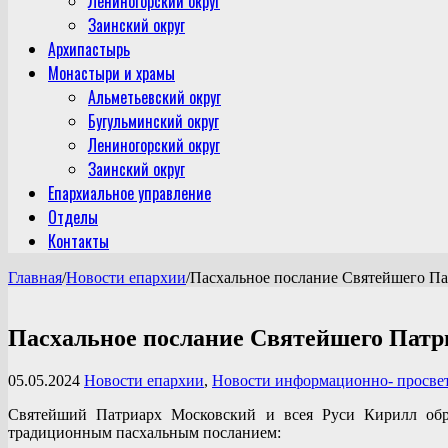
Лениногорский округ
Заинский округ
Архипастырь
Монастыри и храмы
Альметьевский округ
Бугульминский округ
Лениногорский округ
Заинский округ
Епархиальное управление
Отделы
Контакты
Главная
/
Новости епархии
/
Пасхальное послание Святейшего П
Пасхальное послание Святейшего Патр
05.05.2024
Новости епархии
,
Новости информационно- просвет
Святейший Патриарх Московский и всея Руси Кирилл обр
традиционным пасхальным посланием: