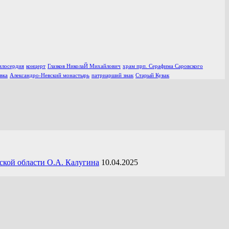
илосердия
концерт
Глазков НиколаЙ Михайлович
храм прп. Серафима Саровского
вка
Александро-Невский монастырь
патриарший знак
Старый Кувак
ской области О.А. Калугина
10.04.2025