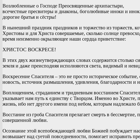
Возлюбленные о Господе Преосвященные архипастыри,
всечестные пресвитеры и диаконы, боголюбивые иноки и инок
дорогие братья и сёстры!
В нынешний праздник праздников и торжество из торжеств, кото
Христовы и для Христа совершаемые, сколько солнце превосход
время неизменно окрыляющее наши сердца приветствие:
ХРИСТОС ВОСКРЕСЕ!
В этих двух жизнеутверждающих словах содержится столько си
земля и даже преисподняя исполняются света, видимый и невид
Воскресение Спасителя – это не просто историческое событие,
новость, источник размышления, удивления, благодарности и н
Воплощением, страданием и тридневным восстанием Спаситель о
указывает нам путь к единству с Творцом. Именно во Христе, 
жизнь, ибо нет другого имени под небом, которым надлежало бы
Восстание из гроба Спасителя прелагает смерть в бессмертие, п
совершенной любви.
Осознание этой всепобеждающей любви Божией побуждает нас к
возвышает над суетой повседневности, помогает исправить пр