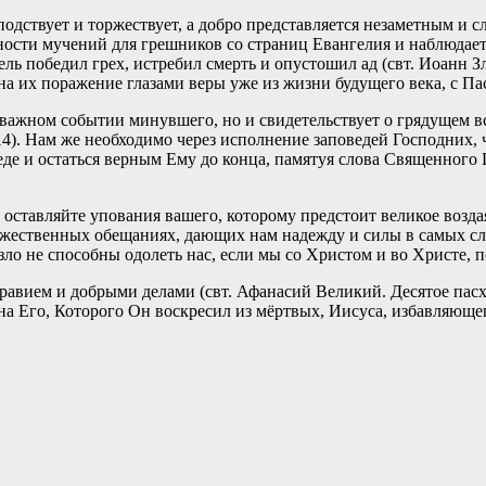
одствует и торжествует, а добро представляется незаметным и 
ности мучений для грешников со страниц Евангелия и наблюдает 
ль победил грех, истребил смерть и опустошил ад (свт. Иоанн З
на их поражение глазами веры уже из жизни будущего века, с П
 важном событии минувшего, но и свидетельствует о грядущем в
 14). Нам же необходимо через исполнение заповедей Господних, 
де и остаться верным Ему до конца, памятуя слова Священного
е оставляйте упования вашего, которому предстоит великое возда
ественных обещаниях, дающих нам надежду и силы в самых слож
и зло не способны одолеть нас, если мы со Христом и во Христе,
авием и добрыми делами (свт. Афанасий Великий. Десятое пасха
 Его, Которого Он воскресил из мёртвых, Иисуса, избавляющего 