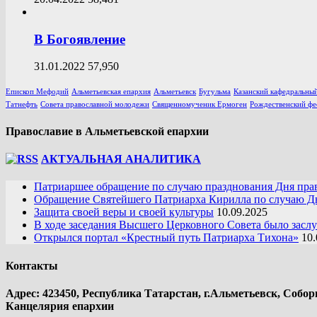
В Богоявление
31.01.2022
57,950
Епископ Мефодий
Альметьевская епархия
Альметьевск
Бугульма
Казанский кафедральный
Татнефть
Совета православной молодежи
Священномученик Ермоген
Рождественский фе
Православие в Альметьевской епархии
АКТУАЛЬНАЯ АНАЛИТИКА
Патриаршее обращение по случаю празднования Дня пра
Обращение Святейшего Патриарха Кирилла по случаю Дн
Защита своей веры и своей культуры
10.09.2025
В ходе заседания Высшего Церковного Совета было засл
Открылся портал «Крестный путь Патриарха Тихона»
10.
Контакты
Адрес: 423450, Республика Татарстан, г.Альметьевск, Собор
Канцелярия епархии