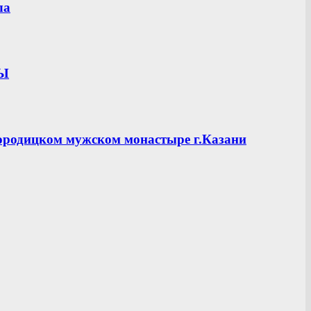
ла
ЦЫ
ородицком мужском монастыре г.Казани