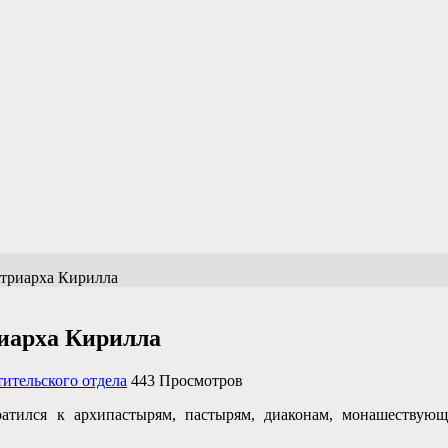
атриарха Кирилла
иарха Кирилла
ительского отдела
443 Просмотров
атился к архипастырям, пастырям, диаконам, монашествую