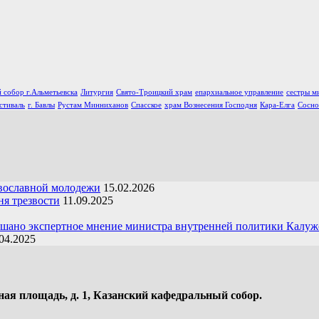
 собор г.Альметьевска
Литургия
Свято-Троицкий храм
епархиальное управление
сестры м
стиваль
г. Бавлы
Рустам Минниханов
Спасское
храм Вознесения Господня
Кара-Елга
Сосно
вославной молодежи
15.02.2026
я трезвости
11.09.2025
ушано экспертное мнение министра внутренней политики Калуж
04.2025
ная площадь, д. 1, Казанский кафедральный собор.