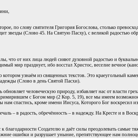
ини,
рое, по слову святителя Григория Богослова, столько превосход
ит звезды (Слово 45. На Святую Пасху), с великой радостью обр
лы, что от них лица людей сияют духовной радостью и буквальн
имый мир празднует, ибо восстал Христос, веселие вечное (кано
 о котором узнаём из священных текстов. Это краеугольный каме
адежды (Слово в день Святой Пасхи).
бновляет человеческую природу, избавляет нас от власти греха
примирившем с Богом мир (2 Кор. 5, 19), все мы имеем возможн
 нам спастись, кроме имени Иисуса, Которого Бог воскресил из 
ечаль – в радость, обречённость – в надежду. На Кресте и в Вос
 благодарности Создателю и даёт силы преодолевать самые тяж
ежние ошибки и разрушает уныние, препятствующее нам полноце