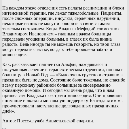
На каждом этаже отделения есть палаты реанимации и блоки
интенсивной терапии, где лежат тяжелобольные. Пациенты,
после сложных операций, инсульта, сердечных нарушений,
некоторые из них не могут и говорить в связи с таким
тяжелым состоянием. Когда Владыка Мефодий совместно с
Владимиром Ивановичем – главным врачом больницы
передавали угощения больным, в глазах их была видна
радость. Ведь иногда ты не можешь говорить, но твои глаза
могут передать счастье, когда к тебе проявлена забота и
милосердие.
Как, рассказывает пациентка Альфия, находящаяся и
получающая лечение в терапевтическом отделении, попала в
больницу в Новый Год. — «Было очень грустно и страшно в
праздник быть не дома. Состояние было тяжелым, но спасибо
всему персоналу районной больницы за своевременно
оказанную помощь. И сегодня мы очень рады, что к нам
пришел сам Владыка с сестрами милосердия. Они проявили
внимание и оказали моральную поддержку. Благодаря им мы
прочувствовали наступление долгожданных праздничных
дней».
Автор: Пресс-служба Альметьевской епархии.