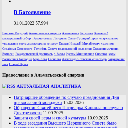
В Богоявление
31.01.2022
57,994
Епископ Мефодий
Альметьевская епархия
Альметьевск
Бугульма
Казанский
кафедральный собор г.Альметьевска
Литургия
Свято-Троицкий храм
епархиальное
управление
сестры милосердия
концерт
Глазков НиколаЙ Михайлович
храм прп.
Серафима Саровского
Татнефть
Совета православной молодежи
Священномученик
Ермоген
Рождественский фестиваль
г. Бавлы
Рустам Минниханов
Спасское
храм
Вознесения Господня
Кара-Елга
Сосновка
Александро-Невский монастырь
патриарший
знак
Старый Кувак
Православие в Альметьевской епархии
АКТУАЛЬНАЯ АНАЛИТИКА
Патриаршее обращение по случаю празднования Дня
православной молодежи
15.02.2026
Обращение Святейшего Патриарха Кирилла по случаю
Дня трезвости
11.09.2025
Защита своей веры и своей культуры
10.09.2025
В ходе заседания Высшего Церковного Совета было