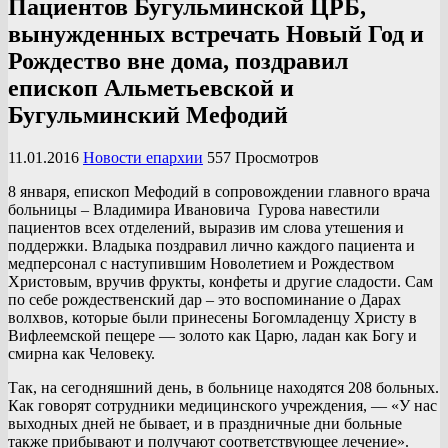
Пациентов Бугульминской ЦРБ,
вынужденных встречать Новый Год и
Рождество вне дома, поздравил
епископ Альметьевской и
Бугульминский Мефодий
11.01.2016
Новости епархии
557 Просмотров
8 января, епископ Мефодий в сопровождении главного врача
больницы – Владимира Ивановича Гурова навестили
пациентов всех отделений, выразив им слова утешения и
поддержки. Владыка поздравил лично каждого пациента и
медперсонал с наступившим Новолетием и Рождеством
Христовым, вручив фрукты, конфеты и другие сладости. Сам
по себе рождественский дар – это воспоминание о Дарах
волхвов, которые были принесены Богомладенцу Христу в
Вифлеемской пещере — золото как Царю, ладан как Богу и
смирна как Человеку.
Так, на сегодняшний день, в больнице находятся 208 больных.
Как говорят сотрудники медицинского учреждения, — «У нас
выходных дней не бывает, и в праздничные дни больные
также прибывают и получают соответствующее лечение».