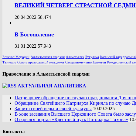
ВЕЛИКИЙ ЧЕТВЕРГ СТРАСТНОЙ СЕДМ
20.04.2022
58,474
В Богоявление
31.01.2022
57,943
Епископ Мефодий
Альметьевская епархия
Альметьевск
Бугульма
Казанский кафедральный
Татнефть
Совета православной молодежи
Священномученик Ермоген
Рождественский фе
Православие в Альметьевской епархии
АКТУАЛЬНАЯ АНАЛИТИКА
Патриаршее обращение по случаю празднования Дня пра
Обращение Святейшего Патриарха Кирилла по случаю Дн
Защита своей веры и своей культуры
10.09.2025
В ходе заседания Высшего Церковного Совета было засл
Открылся портал «Крестный путь Патриарха Тихона»
10.
Контакты