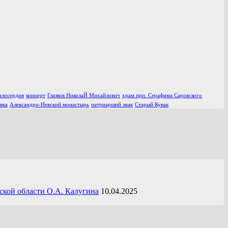
илосердия
концерт
Глазков НиколаЙ Михайлович
храм прп. Серафима Саровского
вка
Александро-Невский монастырь
патриарший знак
Старый Кувак
ской области О.А. Калугина
10.04.2025