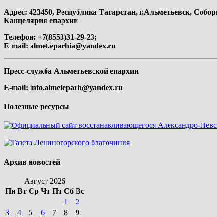
Адрес: 423450, Республика Татарстан, г.Альметьевск, Собор
Канцелярия епархии
Телефон: +7(8553)31-29-23;
E-mail:
almet.eparhia@yandex.ru
Пресс-служба Альметьевской епархии
E-mail:
info.almeteparh@yandex.ru
Полезные ресурсы
Архив новостей
Август 2026
Пн
Вт
Ср
Чт
Пт
Сб
Вс
1
2
3
4
5
6
7
8
9