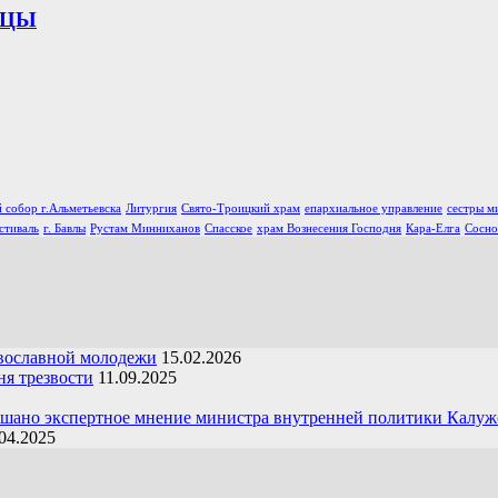
ИЦЫ
 собор г.Альметьевска
Литургия
Свято-Троицкий храм
епархиальное управление
сестры м
стиваль
г. Бавлы
Рустам Минниханов
Спасское
храм Вознесения Господня
Кара-Елга
Сосно
вославной молодежи
15.02.2026
я трезвости
11.09.2025
ушано экспертное мнение министра внутренней политики Калуж
04.2025