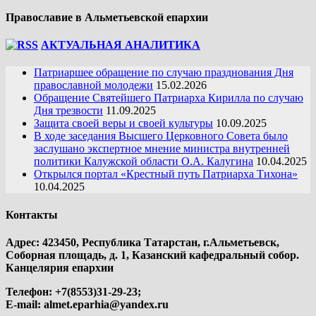
Православие в Альметьевской епархии
АКТУАЛЬНАЯ АНАЛИТИКА
Патриаршее обращение по случаю празднования Дня
православной молодежи
15.02.2026
Обращение Святейшего Патриарха Кирилла по случаю
Дня трезвости
11.09.2025
Защита своей веры и своей культуры
10.09.2025
В ходе заседания Высшего Церковного Совета было
заслушано экспертное мнение министра внутренней
политики Калужской области О.А. Калугина
10.04.2025
Открылся портал «Крестный путь Патриарха Тихона»
10.04.2025
Контакты
Адрес: 423450, Республика Татарстан, г.Альметьевск,
Соборная площадь, д. 1, Казанский кафедральный собор.
Канцелярия епархии
Телефон: +7(8553)31-29-23;
E-mail:
almet.eparhia@yandex.ru