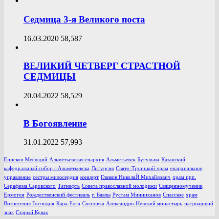
Седмица 3-я Великого поста
16.03.2020
58,587
ВЕЛИКИЙ ЧЕТВЕРГ СТРАСТНОЙ
СЕДМИЦЫ
20.04.2022
58,529
В Богоявление
31.01.2022
57,993
Епископ Мефодий
Альметьевская епархия
Альметьевск
Бугульма
Казанский
кафедральный собор г.Альметьевска
Литургия
Свято-Троицкий храм
епархиальное
управление
сестры милосердия
концерт
Глазков НиколаЙ Михайлович
храм прп.
Серафима Саровского
Татнефть
Совета православной молодежи
Священномученик
Ермоген
Рождественский фестиваль
г. Бавлы
Рустам Минниханов
Спасское
храм
Вознесения Господня
Кара-Елга
Сосновка
Александро-Невский монастырь
патриарший
знак
Старый Кувак