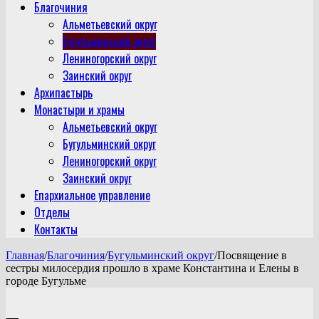
Благочиния
Альметьевский округ
Бугульминский округ
Лениногорский округ
Заинский округ
Архипастырь
Монастыри и храмы
Альметьевский округ
Бугульминский округ
Лениногорский округ
Заинский округ
Епархиальное управление
Отделы
Контакты
Главная
/
Благочиния
/
Бугульминский округ
/
Посвящение в
сестры милосердия прошло в храме Константина и Елены в
городе Бугульме