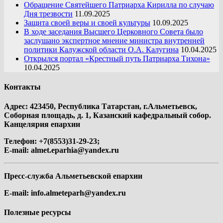
Обращение Святейшего Патриарха Кирилла по случаю
Дня трезвости
11.09.2025
Защита своей веры и своей культуры
10.09.2025
В ходе заседания Высшего Церковного Совета было
заслушано экспертное мнение министра внутренней
политики Калужской области О.А. Калугина
10.04.2025
Открылся портал «Крестный путь Патриарха Тихона»
10.04.2025
Контакты
Адрес: 423450, Республика Татарстан, г.Альметьевск,
Соборная площадь, д. 1, Казанский кафедральный собор.
Канцелярия епархии
Телефон: +7(8553)31-29-23;
E-mail:
almet.eparhia@yandex.ru
Пресс-служба Альметьевской епархии
E-mail:
info.almeteparh@yandex.ru
Полезные ресурсы