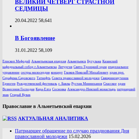
ВЕЛИКИЙ ЧЕТВЕРГ СТРАСТНОЙ
СЕДМИЦЫ
20.04.2022
58,641
В Богоявление
31.01.2022
58,109
Епископ Мефодий
Альметьевская епархия
Альметьевск
Бугульма
Казанский
кафедральный собор г.Альметьевска
Литургия
Свято-Троицкий храм
епархиальное
управление
сестры милосердия
концерт
Глазков НиколаЙ Михайлович
храм прп.
Серафима Саровского
Татнефть
Совета православной молодежи
Священномученик
Ермоген
Рождественский фестиваль
г. Бавлы
Рустам Минниханов
Спасское
храм
Вознесения Господня
Кара-Елга
Сосновка
Александро-Невский монастырь
патриарший
знак
Старый Кувак
Православие в Альметьевской епархии
АКТУАЛЬНАЯ АНАЛИТИКА
Патриаршее обращение по случаю празднования Дня
православной молодежи
15.02.2026