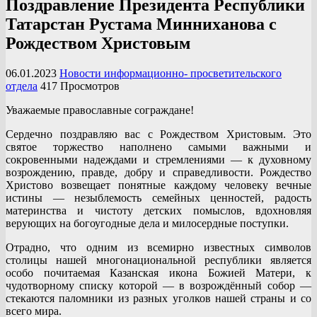
Поздравление Президента Республики
Татарстан Рустама Минниханова с
Рождеством Христовым
06.01.2023
Новости информационно- просветительского
отдела
417 Просмотров
Уважаемые православные сограждане!
Сердечно поздравляю вас с Рождеством Христовым. Это
святое торжество наполнено самыми важными и
сокровенными надеждами и стремлениями — к духовному
возрождению, правде, добру и справедливости. Рождество
Христово возвещает понятные каждому человеку вечные
истины — незыблемость семейных ценностей, радость
материнства и чистоту детских помыслов, вдохновляя
верующих на богоугодные дела и милосердные поступки.
Отрадно, что одним из всемирно известных символов
столицы нашей многонациональной республики является
особо почитаемая Казанская икона Божией Матери, к
чудотворному списку которой — в возрождённый собор —
стекаются паломники из разных уголков нашей страны и со
всего мира.