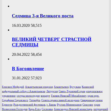
Седмица 3-я Великого поста
16.03.2020
58,515
ВЕЛИКИЙ ЧЕТВЕРГ СТРАСТНОЙ
СЕДМИЦЫ
20.04.2022
58,454
В Богоявление
31.01.2022
57,923
Епископ Мефодий
Альметьевская епархия
Альметьевск
Бугульма
Казанский
кафедральный собор г.Альметьевска
Литургия
Свято-Троицкий храм
епархиальное
управление
сестры милосердия
концерт
Глазков НиколаЙ Михайлович
храм прп.
Серафима Саровского
Татнефть
Совета православной молодежи
Священномученик
Ермоген
Рождественский фестиваль
г. Бавлы
Рустам Минниханов
Спасское
храм
Вознесения Господня
Кара-Елга
Сосновка
Александро-Невский монастырь
патриарший