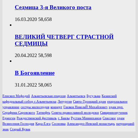
Седмица 3-я Великого поста
16.03.2020
58,658
ВЕЛИКИЙ ЧЕТВЕРГ СТРАСТНОЙ
СЕДМИЦЫ
20.04.2022
58,598
В Богоявление
31.01.2022
58,065
Епископ Мефодий
Альметьевская епархия
Альметьевск
Бугульма
Казанский
кафедральный собор г.Альметьевска
Литургия
Свято-Троицкий храм
епархиальное
управление
сестры милосердия
концерт
Глазков НиколаЙ Михайлович
храм прп.
Серафима Саровского
Татнефть
Совета православной молодежи
Священномученик
Ермоген
Рождественский фестиваль
г. Бавлы
Рустам Минниханов
Спасское
храм
Вознесения Господня
Кара-Елга
Сосновка
Александро-Невский монастырь
патриарший
знак
Старый Кувак