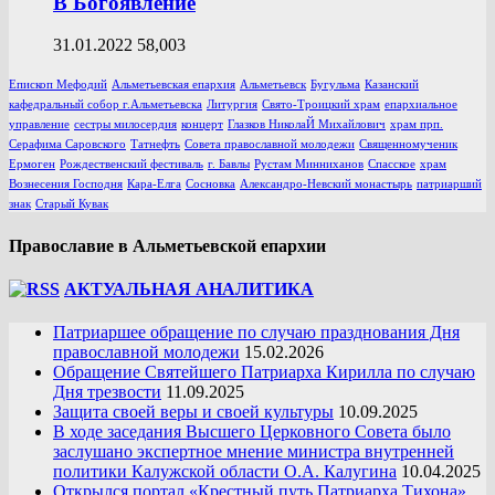
В Богоявление
31.01.2022
58,003
Епископ Мефодий
Альметьевская епархия
Альметьевск
Бугульма
Казанский
кафедральный собор г.Альметьевска
Литургия
Свято-Троицкий храм
епархиальное
управление
сестры милосердия
концерт
Глазков НиколаЙ Михайлович
храм прп.
Серафима Саровского
Татнефть
Совета православной молодежи
Священномученик
Ермоген
Рождественский фестиваль
г. Бавлы
Рустам Минниханов
Спасское
храм
Вознесения Господня
Кара-Елга
Сосновка
Александро-Невский монастырь
патриарший
знак
Старый Кувак
Православие в Альметьевской епархии
АКТУАЛЬНАЯ АНАЛИТИКА
Патриаршее обращение по случаю празднования Дня
православной молодежи
15.02.2026
Обращение Святейшего Патриарха Кирилла по случаю
Дня трезвости
11.09.2025
Защита своей веры и своей культуры
10.09.2025
В ходе заседания Высшего Церковного Совета было
заслушано экспертное мнение министра внутренней
политики Калужской области О.А. Калугина
10.04.2025
Открылся портал «Крестный путь Патриарха Тихона»