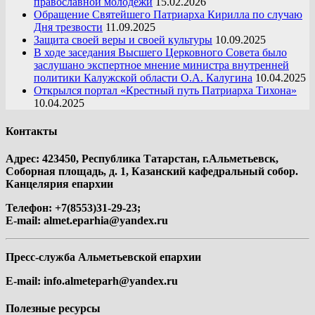
православной молодежи
15.02.2026
Обращение Святейшего Патриарха Кирилла по случаю
Дня трезвости
11.09.2025
Защита своей веры и своей культуры
10.09.2025
В ходе заседания Высшего Церковного Совета было
заслушано экспертное мнение министра внутренней
политики Калужской области О.А. Калугина
10.04.2025
Открылся портал «Крестный путь Патриарха Тихона»
10.04.2025
Контакты
Адрес: 423450, Республика Татарстан, г.Альметьевск,
Соборная площадь, д. 1, Казанский кафедральный собор.
Канцелярия епархии
Телефон: +7(8553)31-29-23;
E-mail:
almet.eparhia@yandex.ru
Пресс-служба Альметьевской епархии
E-mail:
info.almeteparh@yandex.ru
Полезные ресурсы