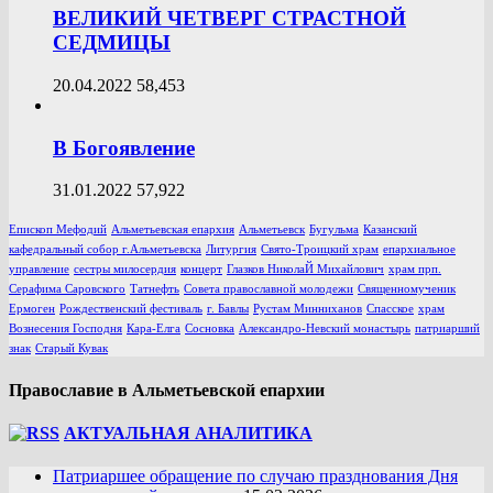
ВЕЛИКИЙ ЧЕТВЕРГ СТРАСТНОЙ
СЕДМИЦЫ
20.04.2022
58,453
В Богоявление
31.01.2022
57,922
Епископ Мефодий
Альметьевская епархия
Альметьевск
Бугульма
Казанский
кафедральный собор г.Альметьевска
Литургия
Свято-Троицкий храм
епархиальное
управление
сестры милосердия
концерт
Глазков НиколаЙ Михайлович
храм прп.
Серафима Саровского
Татнефть
Совета православной молодежи
Священномученик
Ермоген
Рождественский фестиваль
г. Бавлы
Рустам Минниханов
Спасское
храм
Вознесения Господня
Кара-Елга
Сосновка
Александро-Невский монастырь
патриарший
знак
Старый Кувак
Православие в Альметьевской епархии
АКТУАЛЬНАЯ АНАЛИТИКА
Патриаршее обращение по случаю празднования Дня