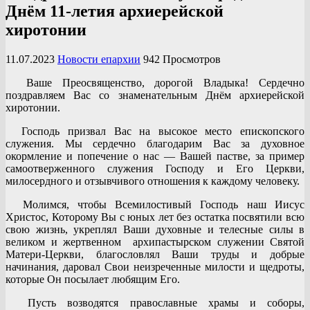
Днём 11-летия архиерейской
хиротонии
11.07.2023
Новости епархии
942 Просмотров
Ваше Преосвященство, дорогой Владыка! Сердечно
поздравляем Вас со знаменательным Днём архиерейской
хиротонии.
Господь призвал Вас на высокое место епископского
служения. Мы сердечно благодарим Вас за духовное
окормление и попечение о нас — Вашей пастве, за пример
самоотверженного служения Господу и Его Церкви,
милосердного и отзывчивого отношения к каждому человеку.
Молимся, чтобы Всемилостивый Господь наш Иисус
Христос, Которому Вы с юных лет без остатка посвятили всю
свою жизнь, укреплял Ваши духовные и телесные силы в
великом и жертвенном архипастырском служении Святой
Матери-Церкви, благословлял Ваши труды и добрые
начинания, даровал Свои неизреченные милости и щедроты,
которые Он посылает любящим Его.
Пусть возводятся православные храмы и соборы,