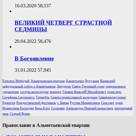
16.03.2020
58,537
ВЕЛИКИЙ ЧЕТВЕРГ СТРАСТНОЙ
СЕДМИЦЫ
20.04.2022
58,476
В Богоявление
31.01.2022
57,945
Епископ Мефодий
Альметьевская епархия
Альметьевск
Бугульма
Казанский
кафедральный собор г.Альметьевска
Литургия
Свято-Троицкий храм
епархиальное
управление
сестры милосердия
концерт
Глазков НиколаЙ Михайлович
храм прп.
Серафима Саровского
Татнефть
Совета православной молодежи
Священномученик
Ермоген
Рождественский фестиваль
г. Бавлы
Рустам Минниханов
Спасское
храм
Вознесения Господня
Кара-Елга
Сосновка
Александро-Невский монастырь
патриарший
знак
Старый Кувак
Православие в Альметьевской епархии