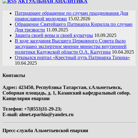
АКТУАЛЬНАЯ АНАЛИТИКА
Патриаршее обращение по случаю празднования Дня
православной молодежи
15.02.2026
Обращение Святейшего Патриарха Кирилла по случаю
Дня трезвости
11.09.2025
Защита своей веры и своей культуры
10.09.2025
В ходе заседания Высшего Церковного Совета было
заслушано экспертное мнение министра внутренней
политики Калужской области О.А. Калугина
10.04.2025
Открылся портал «Крестный путь Патриарха Тихона»
10.04.2025
Контакты
Адрес: 423450, Республика Татарстан, г.Альметьевск,
Соборная площадь, д. 1, Казанский кафедральный собор.
Канцелярия епархии
Телефон: +7(8553)31-29-23;
E-mail:
almet.eparhia@yandex.ru
Пресс-служба Альметьевской епархии