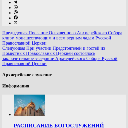
Предыдущая
Послание Освященного Архиерейского Собора
клиру, монашествующим и всем верным чадам Русской
Православной Церкви
Следующая
При участии Предстоятелей и гостей из
Поместных Православных Церквей состоялось
заключительное заседание Архиерейского Собора Русской
Православной Церкви
Архиерейское служение
Информация
РАСПИСАНИЕ БОГОСЛУЖЕНИЙ