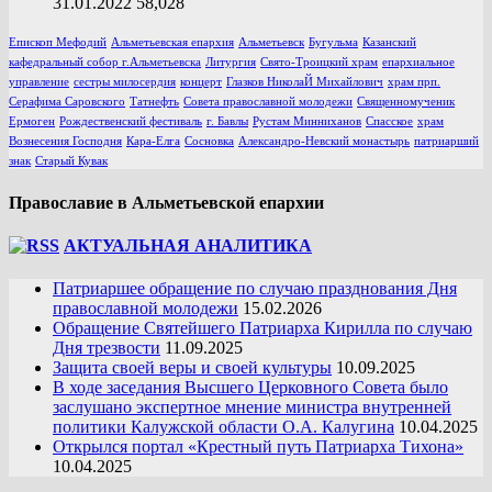
31.01.2022
58,028
Епископ Мефодий
Альметьевская епархия
Альметьевск
Бугульма
Казанский
кафедральный собор г.Альметьевска
Литургия
Свято-Троицкий храм
епархиальное
управление
сестры милосердия
концерт
Глазков НиколаЙ Михайлович
храм прп.
Серафима Саровского
Татнефть
Совета православной молодежи
Священномученик
Ермоген
Рождественский фестиваль
г. Бавлы
Рустам Минниханов
Спасское
храм
Вознесения Господня
Кара-Елга
Сосновка
Александро-Невский монастырь
патриарший
знак
Старый Кувак
Православие в Альметьевской епархии
АКТУАЛЬНАЯ АНАЛИТИКА
Патриаршее обращение по случаю празднования Дня
православной молодежи
15.02.2026
Обращение Святейшего Патриарха Кирилла по случаю
Дня трезвости
11.09.2025
Защита своей веры и своей культуры
10.09.2025
В ходе заседания Высшего Церковного Совета было
заслушано экспертное мнение министра внутренней
политики Калужской области О.А. Калугина
10.04.2025
Открылся портал «Крестный путь Патриарха Тихона»
10.04.2025