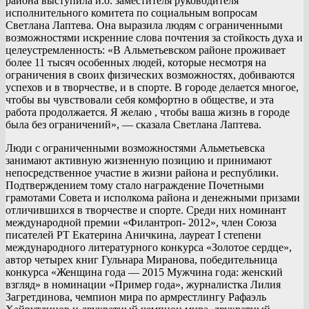
района выступила и.о. заместителя руководителя
исполнительного комитета по социальным вопросам
Светлана Лаптева. Она выразила людям с ограниченными
возможностями искренние слова почтения за стойкость духа и
целеустремленность: «В Альметьевском районе проживает
более 11 тысяч особенных людей, которые несмотря на
ограничения в своих физических возможностях, добиваются
успехов и в творчестве, и в спорте. В городе делается многое,
чтобы вы чувствовали себя комфортно в обществе, и эта
работа продолжается. Я желаю , чтобы ваша жизнь в городе
была без ограничений», — сказала Светлана Лаптева.
Люди с ограниченными возможностями Альметьевска
занимают активную жизненную позицию и принимают
непосредственное участие в жизни района и республики.
Подтверждением тому стало награждение Почетными
грамотами Совета и исполкома района и денежными призами
отличившихся в творчестве и спорте. Среди них номинант
международной премии «Филантроп- 2012», член Союза
писателей РТ Екатерина Аничкина, лауреат I степени
международного литературного конкурса «Золотое сердце»,
автор четырех книг Гульнара Миранова, победительница
конкурса «Женщина года — 2015 Мужчина года: женский
взгляд» в номинации «Пример года», журналистка Лилия
Загретдинова, чемпион мира по армрестлингу Рафаэль