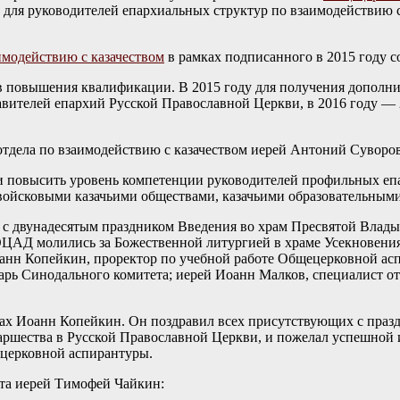
ля руководителей епархиальных структур по взаимодействию 
модействию с казачеством
в рамках подписанного в 2015 году с
в повышения квалификации. В 2015 году для получения дополн
авителей епархий Русской Православной Церкви, в 2016 году — 
тдела по взаимодействию с казачеством иерей Антоний Суворов
и повысить уровень компетенции руководителей профильных епа
 войсковыми казачьими обществами, казачьими образовательным
 с двунадесятым праздником Введения во храм Пресвятой Вла
ОЦАД молились за Божественной литургией в храме Усекновени
анн Копейкин, проректор по учебной работе Общецерковной ас
арь Синодального комитета; иерей Иоанн Малков, специалист от
ах Иоанн Копейкин. Он поздравил всех присутствующих с праз
аршества в Русской Православной Церкви, и пожелал успешной 
ецерковной аспирантуры.
та иерей Тимофей Чайкин: