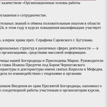
с казачеством «Организационные основы работы
оглашения о сотрудничестве.
ительных знаний и обмена положительным опытом в области
24, в этом году в курсах повышения квалификации участвует
, клирик храма преп. Серафима Саровского г. Бугульмы.
рхиальных структур в различных сферах деятельности — в
и организациями, средствами массовой информации.
дычицы нашей Богородицы и Приснодевы Марии. Руководители
я главы Иоанна Предтечи под Бором Черниговского
пирантуры и докторантуры имени святых Кирилла и Мефодия.
дела по взаимодействию с епархиями и органами
дником Введения во храм Пресвятой Богородицы, напомнил о
и плодотворной работы участникам и организаторам курсов,