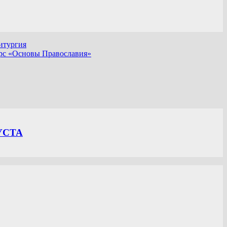
литургия
рс «Основы Православия»
УСТА