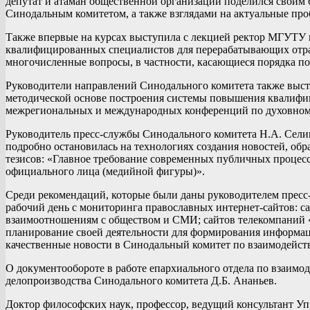
депутат и атаман общественной организации поделился своим 
Синодальным комитетом, а также взглядами на актуальные пр
Также впервые на курсах выступила с лекцией ректор МГУТУ и
квалифицированных специалистов для перерабатывающих отрас
многочисленные вопросы, в частности, касающиеся порядка по
Руководители направлений Синодального комитета также выступ
методической основе построения системы повышения квалифик
межрегиональных и международных конференций по духовному
Руководитель пресс-службы Синодального комитета Н.А. Селив
подробно остановилась на технологиях создания новостей, об
тезисов: «Главное требование современных публичных процесс
официального лица (медийной фигуры)».
Среди рекомендаций, которые были даны руководителем пресс-
рабочий день с мониторинга православных интернет-сайтов: с
взаимоотношениям с обществом и СМИ; сайтов телекомпаний «С
планирование своей деятельности для формирования информац
качественные новости в Синодальный комитет по взаимодейств
О документообороте в работе епархиального отдела по взаимо
делопроизводства Синодального комитета Д.Б. Ананьев.
Доктор философских наук, профессор, ведущий консультант Уп