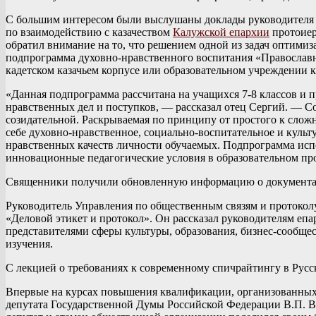
С большим интересом были выслушаны доклады руководителя 
по взаимодействию с казачеством
Калужской епархии
протоиер
обратил внимание на то, что решением одной из задач оптимиз
подпрограмма духовно-нравственного воспитания «Православн
кадетском казачьем корпусе или образовательном учрежде
«Данная подпрограмма рассчитана на учащихся 7-8 классов и п
нравственных дел и поступков, — рассказал отец Сергий. — С
созидательной. Раскрываемая по принципу от простого к сложн
себе духовно-нравственное, социально-воспитательное и культ
нравственных качеств личности обучаемых. Подпрограмма испо
инновационные педагогические условия в образовательном про
Священники получили обновленную информацию о документах,
Руководитель Управления по общественным связям и протоко
«Деловой этикет и протокол». Он рассказал руководителям еп
представителями сферы культуры, образования, бизнес-сообще
изучения.
С лекцией о требованиях к современному спичрайтингу в Ру
Впервые на курсах повышения квалификации, организованных 
депутата Государственной Думы Российской Федерации В.П. Во