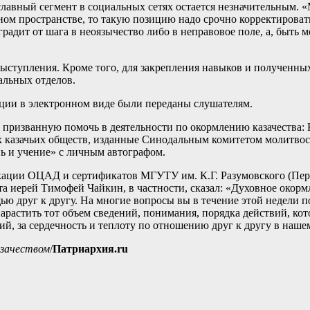
ославный сегмент в социальных сетях остается незначительным. «
ьном пространстве, то такую позицию надо срочно корректирова
адит от шага в неоязычество либо в неправовое поле, а, быть м
выступления. Кроме того, для закрепления навыков и получен
альных отделов.
ации в электронном виде были переданы слушателям.
у, призванную помочь в деятельности по окормлению казачеств
 казачьих обществ, изданные Синодальным комитетом молитвос
 и учение» с личным автографом.
ации ОЦАД и сертификатов МГУТУ им. К.Г. Разумовского (Перв
ета иерей Тимофей Чайкин, в частности, сказал: «Духовное око
ью друг к другу. На многие вопросы вы в течение этой недели 
арастить тот объем сведений, понимания, порядка действий, кот
ий, за сердечность и теплоту по отношению друг к другу в наш
азачеством
/
Патриархия.ru