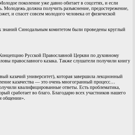
Молодое поколение уже давно обитает в соцсетях, и если
ть. Молодежь должна получить разъяснение, предостережение,
ожет, и спасет совсем молодого человека от физической
ных знаний Синодальным комитетом были проведены круглый
а: Концепцию Русской Православной Церкви по духовному
ловы православного казака. Также слушатели получили книгу
ый казачий университет), которая завершила лекционный
рмление казачества — это очень многогранный процесс…
получили квалифицированные ответы. Есть проблематика,
орый сработает во благо. Благодарю всех участников нашего
ем общении».