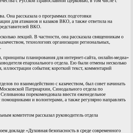
чества с Русской Православной Церковью, в том числе с
ва. Она рассказала о программах подготовки
ии для атаманов и казаков ВКО, а также ответила на
представителей ВКО.
колько лекций. В частности, она рассказала священникам о
азачеством, технологиях организации региональных,
.
ы, принципы планирования для интернет-сайта, онлайн-медиа»
ководителя епархиального отдела. Ею были отмены несколько
я, иллюстрации события; короткий текст, комментарий
елов по взаимодействию с казачеством, был совет начинать
 Московской Патриархии, Синодального отдела по
 Селиванова порекомендовала ввести еженедельное
 помощниками и волонтерами, а также регулярно направлять
льным комитетом рассказал руководитель отдела
оем докладе «Духовная безопасность в среде современного