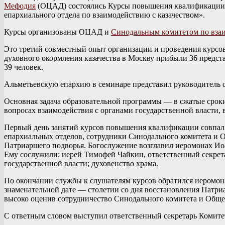
Мефодия
(ОЦАД) состоялись Курсы повышения квалификации д
епархиального отдела по взаимодействию с казачеством».
Курсы организованы ОЦАД и
Синодальным комитетом по взаи
Это третий совместный опыт организации и проведения курсо
духовного окормления казачества в Москву прибыли 36 предст
39 человек.
Альметьевскую епархию в семинаре представил руководитель о
Основная задача образовательной программы — в сжатые срок
вопросах взаимодействия с органами государственной власти,
Первый день занятий курсов повышения квалификации совпал
епархиальных отделов, сотрудники Синодального комитета и 
Патриаршего подворья. Богослужение возглавил иеромонах Ио
Ему сослужили: иерей Тимофей Чайкин, ответственный секрет
государственной власти; духовенство храма.
По окончании службы к слушателям курсов обратился иеромон
знаменательной дате — столетии со дня восстановления Патри
высоко оценив сотрудничество Синодального комитета и Общ
С ответным словом выступил ответственный секретарь Комите