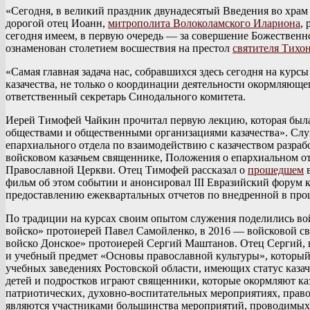
«Сегодня, в великий праздник двунадесятый Введения во хра
дорогой отец Иоанн,
митрополита Волоколамского Илариона
,
сегодня имеем, в первую очередь — за совершение Божественн
ознаменован столетием восшествия на престол
святителя Тихо
«Самая главная задача нас, собравшихся здесь сегодня на кур
казачества, не только о координации деятельности окормляюще
ответственный секретарь Синодального комитета.
Иерей Тимофей Чайкин прочитал первую лекцию, которая был
обществами и общественными организациями казачества». Слу
епархиального отдела по взаимодействию с казачеством разр
войсковом казачьем священнике, Положения о епархиальном отд
Православной Церкви. Отец Тимофей рассказал о
прошедшем
в
фильм об этом событии и анонсировал III Евразийский форум 
предоставлению ежеквартальных отчетов по внедренной в про
По традиции на курсах своим опытом служения поделились во
войско» протоиерей Павел Самойленко, в 2016 — войсковой 
войско Донское» протоиерей Сергий Маштанов. Отец Сергий, в
и учебный предмет «Основы православной культуры», который
учебных заведениях Ростовской области, имеющих статус казач
детей и подростков играют священники, которые окормляют ка
патриотических, духовно-воспитательных мероприятиях, прав
являются участниками большинства мероприятий, проводимых 