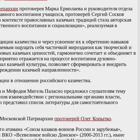
 епархии
протоиерея Марка Ермолаева и руководителя отдела
лавного воспитания учащихся, протоиерей Сергий Сосков
 контексте православных казачьих традиций стала авторская
твенного воспитания и социализации», реализуемая в
диции казачества и через усвоение их к обретению навыков
аемым ощущать себя частичкой мироздания как творческой и
овых казачьих ценностей, гармонично сочетает и объединяет в
оприятно отражается на процессе воспитания духовно-
л казачьей культуры, позволяет сформировать и внедрить
чреждении казачьей направленности».
ии в отношении российского казачества.
ла и Мефодия Мигель Паласио предложил слушателям тему
ьном взаимодействии с региональными органами власти,
и представил список литературы для самостоятельного
ы Московской Патриархии
протоиерей Олег Корытко
.
 атамана «Союза казаков-воинов России и зарубежья»,
 ВКО «Всевеликое войско Донское» (2000-2013 гг.), ныне