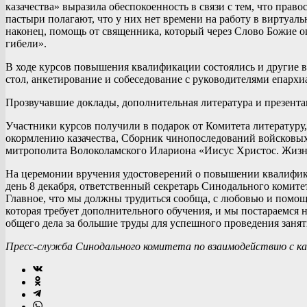
казачества» выразила обеспокоенность в связи с тем, что прав
пастыри полагают, что у них нет времени на работу в виртуал
наконец, помощь от священника, который через Слово Божие огр
гибели».
В ходе курсов повышения квалификации состоялись и другие 
стол, анкетирование и собеседование с руководителями епархи
Прозвучавшие доклады, дополнительная литература и презент
Участники курсов получили в подарок от Комитета литератур
окормлению казачества, Сборник чинопоследований войсковых
митрополита Волоколамского Илариона «Иисус Христос. Жизнь
На церемонии вручения удостоверений о повышении квалифик
день 8 декабря, ответственный секретарь Синодального комит
Главное, что мы должны трудиться сообща, с любовью и помощ
которая требует дополнительного обучения, и мы постараемся н
общего дела за большие труды для успешного проведения занят
Пресс-служба Синодального комитета по взаимодействию с к