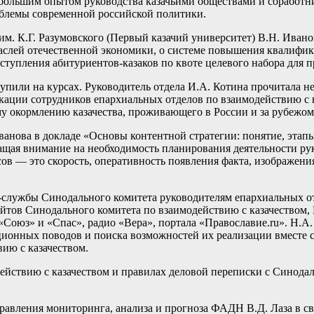
большим опытом руководства казачьими обществами и соработни
облемы современной российской политики.
м. К.Г. Разумовского (Первый казачий университет) В.Н. Ивано
лей отечественной экономики, о системе повышения квалификац
ступления абитуриентов-казаков по квоте целевого набора для 
или на курсах. Руководитель отдела И.А. Котина прочитала нес
ации сотрудников епархиальных отделов по взаимодействию с к
 окормлению казачества, проживающего в России и за рубежом
анова в докладе «Основы контентной стратегии: понятие, этап
ращая внимание на необходимость планирования деятельности ру
ов — это скорость, оперативность появления факта, изображени
службы Синодального комитета руководителям епархиальных отд
айтов Синодального комитета по взаимодействию с казачеством,
оюз» и «Спас», радио «Вера», портала «Православие.ru». Н.А.
ионных поводов и поиска возможностей их реализации вместе с
ию с казачеством.
действию с казачеством и правилах деловой переписки с Синода
равления мониторинга, анализа и прогноза ФАДН В.Д. Лаза в св