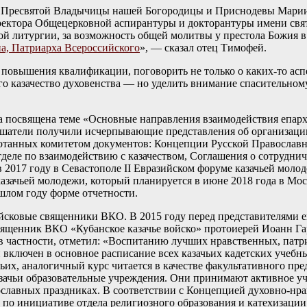
м Пресвятой Владычицы нашей Богородицы и Приснодевы Марии 
 ректора Общецерковной аспирантуры и докторантуры имени свя
ой литургии, за возможность общей молитвы у престола Божия 
на, Патриарха Всероссийского
», — сказал отец Тимофей.
сы повышения квалификации, поговорить не только о каких-то а
го казачество духовенства — но уделить внимание спасительном
а посвящена теме «Основные направления взаимодействия епар
шатели получили исчерпывающие представления об организации
аботанных комитетом документов: Концепции Русской Православ
еле по взаимодействию с казачеством, Соглашения о сотрудниче
 2017 году в Севастополе II Евразийском форуме казачьей мол
казачьей молодежи, который планируется в июне 2018 года в М
шлом году форме отчетности.
йсковые священники ВКО. В 2015 году перед представителями 
священник ВКО «Кубанское казачье войско» протоиерей Иоанн 
 частности, отметил: «Воспитанию лучших нравственных, патри
 включен в основное расписание всех казачьих кадетских учеб
ьих, аналогичный курс читается в качестве факультативного пр
зачьи образовательные учреждения. Они принимают активное уча
ославных праздниках. В соответствии с Концепцией духовно-нр
по инициативе отдела религиозного образования и катехизаци