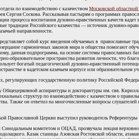
отдела по взаимодействию с казачеством
Московской областной
ея Сергия Соскова. Рассказывая пастырям о программах правос
ации процесса воспитания духовно-нравственных качеств кадет в
ые традиции Российского казачества — источник духовно-нравс
нии казачьей направленности.
редставляет собой курс введения обучаемых в православные тра
озерцание гармоничных законов мира и общества помогают обуч
ому, данная подпрограмма, на основе системы православных баз
урно-образовательное пространства развития личности, что благ
льзует богатый педагогический духовно-нравственный потенциа
странстве в кадетском казачьем корпусе или образовательном у
 регулирующих государственную политику Российской Федерац
лу Общецерковной аспирантуры и докторантуры им. свв. Кирил
архиальных структур по взаимодействию с казачеством о правил
ства. Также он ответил на многочисленные вопросы слушателей 
сской Православной Церкви выступил руководитель Референтур
Синодальным комитетом и ОЦАД, прозвучала лекция верховного
долацкого. Казак станицы Азовская Ростовской области, атаман