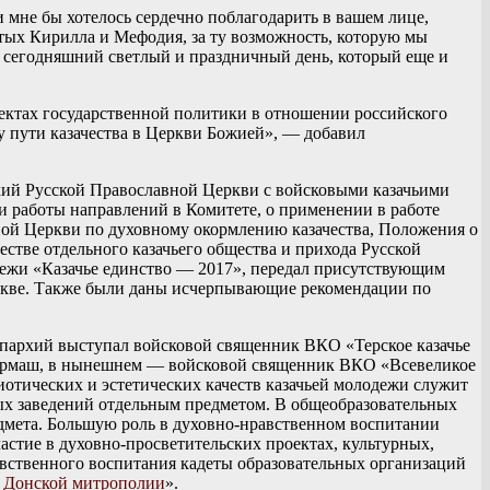
мне бы хотелось сердечно поблагодарить в вашем лице,
тых Кирилла и Мефодия, за ту возможность, которую мы
в сегодняшний светлый и праздничный день, который еще и
спектах государственной политики в отношении российского
у пути казачества в Церкви Божией», — добавил
хий Русской Православной Церкви с войсковыми казачьими
 работы направлений в Комитете, о применении в работе
ной Церкви по духовному окормлению казачества, Положения о
стве отдельного казачьего общества и прихода Русской
одежи «Казачье единство — 2017», передал присутствующим
оскве. Также были даны исчерпывающие рекомендации по
епархий выступал войсковой священник ВКО «Терское казачье
Гармаш, в нынешнем — войсковой священник ВКО «Всевеликое
отических и эстетических качеств казачьей молодежи служит
ных заведений отдельным предметом. В общеобразовательных
едмета. Большую роль в духовно-нравственном воспитании
стие в духовно-просветительских проектах, культурных,
авственного воспитания кадеты образовательных организаций
и
Донской митрополии
».