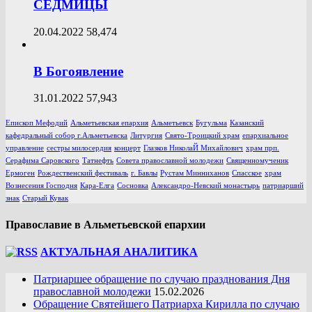
СЕДМИЦЫ
20.04.2022
58,474
В Богоявление
31.01.2022
57,943
Епископ Мефодий
Альметьевская епархия
Альметьевск
Бугульма
Казанский
кафедральный собор г.Альметьевска
Литургия
Свято-Троицкий храм
епархиальное
управление
сестры милосердия
концерт
Глазков НиколаЙ Михайлович
храм прп.
Серафима Саровского
Татнефть
Совета православной молодежи
Священномученик
Ермоген
Рождественский фестиваль
г. Бавлы
Рустам Минниханов
Спасское
храм
Вознесения Господня
Кара-Елга
Сосновка
Александро-Невский монастырь
патриарший
знак
Старый Кувак
Православие в Альметьевской епархии
АКТУАЛЬНАЯ АНАЛИТИКА
Патриаршее обращение по случаю празднования Дня
православной молодежи
15.02.2026
Обращение Святейшего Патриарха Кирилла по случаю