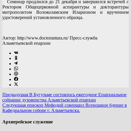
Семинар продлился до 21 декабря и завершился встречей с
Ректором Общецерковной аспирантуры и докторантуры
митрополитом Волоколамским Иларионом и вручением
удостоверений установленного образца.
Автор: http://www.doctorantura.ru/ Пресс-служба
Альметьевской епархии
Предыдущая
В Бугульме состоялось ежегодное Епархиальное
собрание духовенства Альметьевской епархии
Следующая
епископ Мефодий совершил Всенощное бдение в
Кафедральном соборе г. Альметьевска.
Архиерейское служение