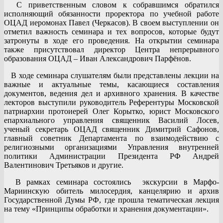
С приветственным словом к собравшимся обратился
исполняющий обязанности проректора по учебной работе
ОЦАД иеромонах Павел (Черкасов). В своем выступлении он
отметил важность семинара и тех вопросов, которые будут
затронуты в ходе его проведения. На открытии семинара
также присутствовал директор Центра непрерывного
образования ОЦАД – Иван Александрович Парфёнов.
В ходе семинара слушателям были представлены лекции на
важные и актуальные темы, касающиеся составления
документов, ведения дел и архивного хранения. В качестве
лекторов выступили руководитель Референтуры Московской
патриархии протоиерей Олег Корытко, юрист Московского
епархиального управления священник Василий Лосев,
ученый секретарь ОЦАД священник Димитрий Сафонов,
главный советник Департамента по взаимодействию с
религиозными организациями Управления внутренней
политики Администрации Президента РФ Андрей
Валентинович Третьяков и другие.
В рамках семинара состоялись экскурсии в Марфо-
Мариинскую обитель милосердия, канцелярию и архив
Государственной Думы РФ, где прошла тематическая лекция
на тему «Принципы обработки и хранения документации».