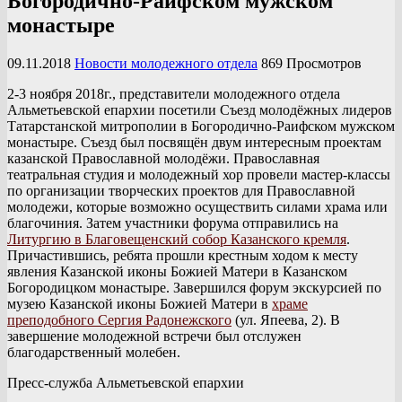
Богородично-Раифском мужском
монастыре
09.11.2018
Новости молодежного отдела
869 Просмотров
2-3 ноября 2018г., представители молодежного отдела
Альметьевской епархии посетили Съезд молодёжных лидеров
Татарстанской митрополии в Богородично-Раифском мужском
монастыре. Съезд был посвящён двум интересным проектам
казанской Православной молодёжи. Православная
театральная студия и молодежный хор провели мастер-классы
по организации творческих проектов для Православной
молодежи, которые возможно осуществить силами храма или
благочиния. Затем участники форума отправились на
Литургию в Благовещенский собор Казанского кремля
.
Причастившись, ребята прошли крестным ходом к месту
явления Казанской иконы Божией Матери в Казанском
Богородицком монастыре. Завершился форум экскурсией по
музею Казанской иконы Божией Матери в
храме
преподобного Сергия Радонежского
(ул. Япеева, 2). В
завершение молодежной встречи был отслужен
благодарственный молебен.
Пресс-служба Альметьевской епархии