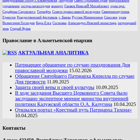
кафедральный собор г.Альметьевска
Литургия
Свято-Троицкий храм
епархиальное
управление
сестры милосердия
концерт
Глазков НиколаЙ Михайлович
храм прп.
Серафима Саровского
Татнефть
Совета православной молодежи
Священномученик
Ермоген
Рождественский фестиваль
г. Бавлы
Рустам Минниханов
Спасское
храм
Вознесения Господня
Кара-Елга
Сосновка
Александро-Невский монастырь
патриарший
знак
Старый Кувак
Православие в Альметьевской епархии
АКТУАЛЬНАЯ АНАЛИТИКА
Патриаршее обращение по случаю празднования Дня
православной молодежи
15.02.2026
Обращение Святейшего Патриарха Кирилла по случаю
Дня трезвости
11.09.2025
Защита своей веры и своей культуры
10.09.2025
В ходе заседания Высшего Церковного Совета было
заслушано экспертное мнение министра внутренней
политики Калужской области О.А. Калугина
10.04.2025
Открылся портал «Крестный путь Патриарха Тихона»
10.04.2025
Контакты