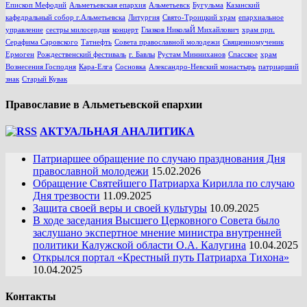
Епископ Мефодий
Альметьевская епархия
Альметьевск
Бугульма
Казанский
кафедральный собор г.Альметьевска
Литургия
Свято-Троицкий храм
епархиальное
управление
сестры милосердия
концерт
Глазков НиколаЙ Михайлович
храм прп.
Серафима Саровского
Татнефть
Совета православной молодежи
Священномученик
Ермоген
Рождественский фестиваль
г. Бавлы
Рустам Минниханов
Спасское
храм
Вознесения Господня
Кара-Елга
Сосновка
Александро-Невский монастырь
патриарший
знак
Старый Кувак
Православие в Альметьевской епархии
АКТУАЛЬНАЯ АНАЛИТИКА
Патриаршее обращение по случаю празднования Дня
православной молодежи
15.02.2026
Обращение Святейшего Патриарха Кирилла по случаю
Дня трезвости
11.09.2025
Защита своей веры и своей культуры
10.09.2025
В ходе заседания Высшего Церковного Совета было
заслушано экспертное мнение министра внутренней
политики Калужской области О.А. Калугина
10.04.2025
Открылся портал «Крестный путь Патриарха Тихона»
10.04.2025
Контакты