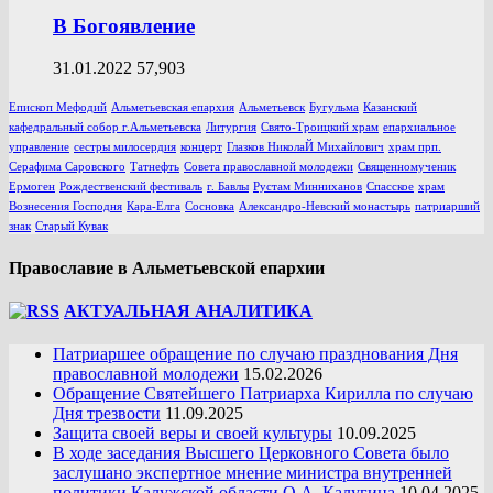
В Богоявление
31.01.2022
57,903
Епископ Мефодий
Альметьевская епархия
Альметьевск
Бугульма
Казанский
кафедральный собор г.Альметьевска
Литургия
Свято-Троицкий храм
епархиальное
управление
сестры милосердия
концерт
Глазков НиколаЙ Михайлович
храм прп.
Серафима Саровского
Татнефть
Совета православной молодежи
Священномученик
Ермоген
Рождественский фестиваль
г. Бавлы
Рустам Минниханов
Спасское
храм
Вознесения Господня
Кара-Елга
Сосновка
Александро-Невский монастырь
патриарший
знак
Старый Кувак
Православие в Альметьевской епархии
АКТУАЛЬНАЯ АНАЛИТИКА
Патриаршее обращение по случаю празднования Дня
православной молодежи
15.02.2026
Обращение Святейшего Патриарха Кирилла по случаю
Дня трезвости
11.09.2025
Защита своей веры и своей культуры
10.09.2025
В ходе заседания Высшего Церковного Совета было
заслушано экспертное мнение министра внутренней
политики Калужской области О.А. Калугина
10.04.2025