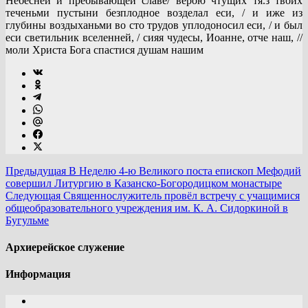
Небесней и пребывающей славе/ верою чтущих тя.з твоих
теченьми пустыни безплодное возделал еси, / и иже из
глубины воздыханьми во сто трудов уплодоносил еси, / и был
еси светильник вселенней, / сияя чудесы, Иоанне, отче наш, //
моли Христа Бога спастися душам нашим
Предыдущая
В Неделю 4-ю Великого поста епископ Мефодий
совершил Литургию в Казанско-Богородицком монастыре
Следующая
Священнослужитель провёл встречу с учащимися
общеобразовательного учреждения им. К. А. Сидоркиной в
Бугульме
Архиерейское служение
Информация