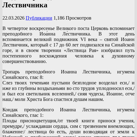
Лествичника
22.03.2026
Публикации
1,186 Просмотров
В четвертое воскресенье Великого поста Церковь вспоминает
преподобного Иоа́нна Ле́ствичника. В этот день
вспоминается великий подвижник VI века – святой Иоанн
Лествичник, который с 17 до 60 лет подвизался на Синайской
горе, и в своем творении «Лествица Рая» изобразил путь
постепенного восхождения человека к духовному
совершенствованию.
Тропарь преподобного Иоанна Лествичника, игумена
Синайского, глас 8:
Слез твоих теченьми пустыни безплодное возделал еси,/ и
иже из глубины воздыханьми во сто трудов уплодоносил еси,/
и был еси светильник вселенней,/ сияя чудесы, Иоанне, отче
наш,/ моли Христа Бога спастися душам нашим.
Кондак преподобного Иоанна Лествичника, игумена
Синайского, глас 1:
Плоды присноцветущия,/от твоей книги принося учения,
премудре,/ услаждавши сердца, сим с трезвением внемлющих,
блаженне:/ лествица бо есть, души возводящая от земли к