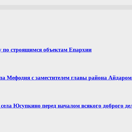
у по строящимся объектам Епархии
опа Мефодия с заместителем главы района Айдар
села Юсупкино перед началом всякого доброго де