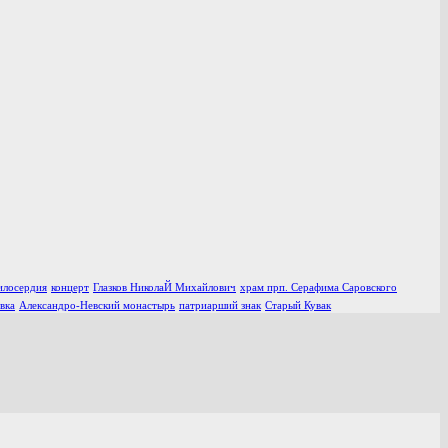
илосердия
концерт
Глазков НиколаЙ Михайлович
храм прп. Серафима Саровского
вка
Александро-Невский монастырь
патриарший знак
Старый Кувак