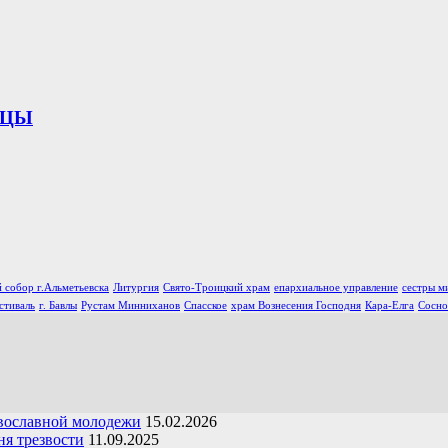
ИЦЫ
 собор г.Альметьевска
Литургия
Свято-Троицкий храм
епархиальное управление
сестры м
стиваль
г. Бавлы
Рустам Минниханов
Спасское
храм Вознесения Господня
Кара-Елга
Сосно
вославной молодежи
15.02.2026
я трезвости
11.09.2025