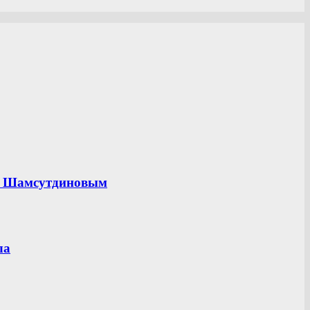
ом Шамсутдиновым
ла