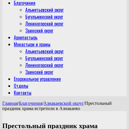
Благочиния
Альметьевский округ
Бугульминский округ
Лениногорский округ
Заинский округ
Архипастырь
Монастыри и храмы
Альметьевский округ
Бугульминский округ
Лениногорский округ
Заинский округ
Епархиальное управление
Отделы
Контакты
Главная
/
Благочиния
/
Азнакаевский округ
/
Престольный
праздник храма встретили в Азнакаево
Престольный праздник храма