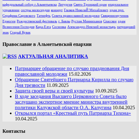
кафедральный собор г.Альметьевска
Литургия
Свято-Троицкий храм
епархиальное
управление
сестры милосердия
концерт
Глазков НиколаЙ Михайлович
храм прп.
Серафима Саровского
Татнефть
Совета православной молодежи
Священномученик
Ермоген
Рождественский фестиваль
г. Бавлы
Рустам Минниханов
Спасское
храм
Вознесения Господня
Кара-Елга
Сосновка
Александро-Невский монастырь
патриарший
знак
Старый Кувак
Православие в Альметьевской епархии
АКТУАЛЬНАЯ АНАЛИТИКА
Патриаршее обращение по случаю празднования Дня
православной молодежи
15.02.2026
Обращение Святейшего Патриарха Кирилла по случаю
Дня трезвости
11.09.2025
Защита своей веры и своей культуры
10.09.2025
В ходе заседания Высшего Церковного Совета было
заслушано экспертное мнение министра внутренней
политики Калужской области О.А. Калугина
10.04.2025
Открылся портал «Крестный путь Патриарха Тихона»
10.04.2025
Контакты