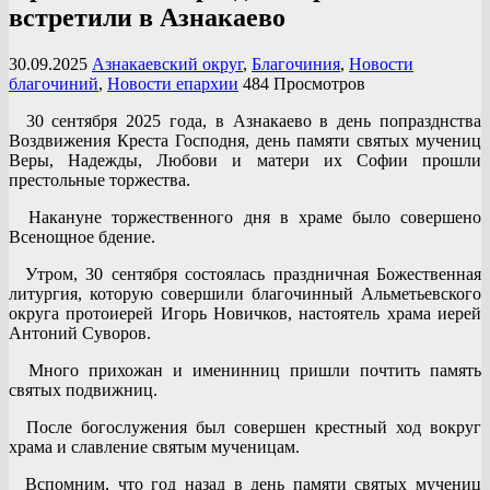
встретили в Азнакаево
30.09.2025
Азнакаевский округ
,
Благочиния
,
Новости
благочиний
,
Новости епархии
484 Просмотров
30 сентября 2025 года, в Азнакаево в день попразднства
Воздвижения Креста Господня, день памяти святых мучениц
Веры, Надежды, Любови и матери их Софии прошли
престольные торжества.
Накануне торжественного дня в храме было совершено
Всенощное бдение.
Утром, 30 сентября состоялась праздничная Божественная
литургия, которую совершили благочинный Альметьевского
округа протоиерей Игорь Новичков, настоятель храма иерей
Антоний Суворов.
Много прихожан и именинниц пришли почтить память
святых подвижниц.
После богослужения был совершен крестный ход вокруг
храма и славление святым мученицам.
Вспомним, что год назад в день памяти святых мучениц