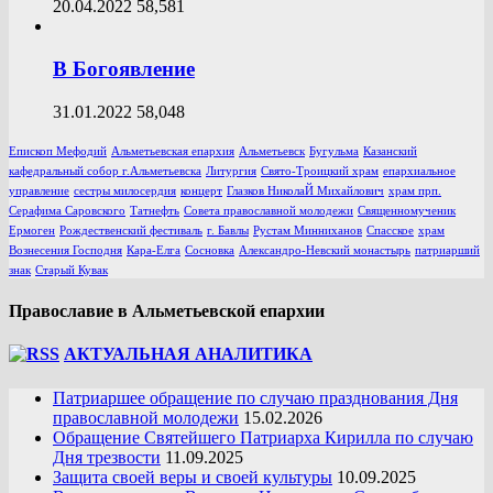
20.04.2022
58,581
В Богоявление
31.01.2022
58,048
Епископ Мефодий
Альметьевская епархия
Альметьевск
Бугульма
Казанский
кафедральный собор г.Альметьевска
Литургия
Свято-Троицкий храм
епархиальное
управление
сестры милосердия
концерт
Глазков НиколаЙ Михайлович
храм прп.
Серафима Саровского
Татнефть
Совета православной молодежи
Священномученик
Ермоген
Рождественский фестиваль
г. Бавлы
Рустам Минниханов
Спасское
храм
Вознесения Господня
Кара-Елга
Сосновка
Александро-Невский монастырь
патриарший
знак
Старый Кувак
Православие в Альметьевской епархии
АКТУАЛЬНАЯ АНАЛИТИКА
Патриаршее обращение по случаю празднования Дня
православной молодежи
15.02.2026
Обращение Святейшего Патриарха Кирилла по случаю
Дня трезвости
11.09.2025
Защита своей веры и своей культуры
10.09.2025