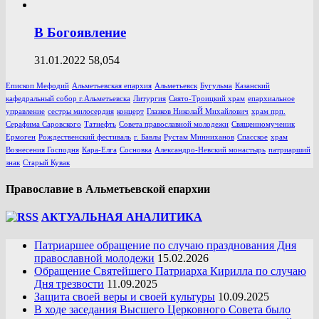
В Богоявление
31.01.2022
58,054
Епископ Мефодий
Альметьевская епархия
Альметьевск
Бугульма
Казанский
кафедральный собор г.Альметьевска
Литургия
Свято-Троицкий храм
епархиальное
управление
сестры милосердия
концерт
Глазков НиколаЙ Михайлович
храм прп.
Серафима Саровского
Татнефть
Совета православной молодежи
Священномученик
Ермоген
Рождественский фестиваль
г. Бавлы
Рустам Минниханов
Спасское
храм
Вознесения Господня
Кара-Елга
Сосновка
Александро-Невский монастырь
патриарший
знак
Старый Кувак
Православие в Альметьевской епархии
АКТУАЛЬНАЯ АНАЛИТИКА
Патриаршее обращение по случаю празднования Дня
православной молодежи
15.02.2026
Обращение Святейшего Патриарха Кирилла по случаю
Дня трезвости
11.09.2025
Защита своей веры и своей культуры
10.09.2025
В ходе заседания Высшего Церковного Совета было