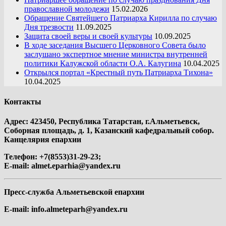
православной молодежи
15.02.2026
Обращение Святейшего Патриарха Кирилла по случаю
Дня трезвости
11.09.2025
Защита своей веры и своей культуры
10.09.2025
В ходе заседания Высшего Церковного Совета было
заслушано экспертное мнение министра внутренней
политики Калужской области О.А. Калугина
10.04.2025
Открылся портал «Крестный путь Патриарха Тихона»
10.04.2025
Контакты
Адрес: 423450, Республика Татарстан, г.Альметьевск,
Соборная площадь, д. 1, Казанский кафедральный собор.
Канцелярия епархии
Телефон: +7(8553)31-29-23;
E-mail:
almet.eparhia@yandex.ru
Пресс-служба Альметьевской епархии
E-mail:
info.almeteparh@yandex.ru