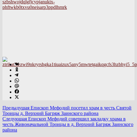
Предыдущая
Епископ Мефодий посетил храм в честь Святой
Троицы д. Верхний Багряж Заинского района
Следующая
Епископ Мефодий совершил закладку храма в
честь Живоначальной Троицы в д. Верхний Багряж Заинского
района