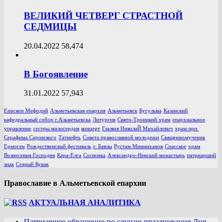
ВЕЛИКИЙ ЧЕТВЕРГ СТРАСТНОЙ
СЕДМИЦЫ
20.04.2022
58,474
В Богоявление
31.01.2022
57,943
Епископ Мефодий
Альметьевская епархия
Альметьевск
Бугульма
Казанский
кафедральный собор г.Альметьевска
Литургия
Свято-Троицкий храм
епархиальное
управление
сестры милосердия
концерт
Глазков НиколаЙ Михайлович
храм прп.
Серафима Саровского
Татнефть
Совета православной молодежи
Священномученик
Ермоген
Рождественский фестиваль
г. Бавлы
Рустам Минниханов
Спасское
храм
Вознесения Господня
Кара-Елга
Сосновка
Александро-Невский монастырь
патриарший
знак
Старый Кувак
Православие в Альметьевской епархии
АКТУАЛЬНАЯ АНАЛИТИКА
Патриаршее обращение по случаю празднования Дня