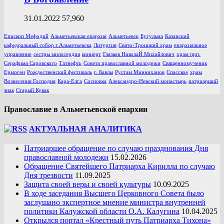
31.01.2022
57,960
Епископ Мефодий
Альметьевская епархия
Альметьевск
Бугульма
Казанский
кафедральный собор г.Альметьевска
Литургия
Свято-Троицкий храм
епархиальное
управление
сестры милосердия
концерт
Глазков НиколаЙ Михайлович
храм прп.
Серафима Саровского
Татнефть
Совета православной молодежи
Священномученик
Ермоген
Рождественский фестиваль
г. Бавлы
Рустам Минниханов
Спасское
храм
Вознесения Господня
Кара-Елга
Сосновка
Александро-Невский монастырь
патриарший
знак
Старый Кувак
Православие в Альметьевской епархии
АКТУАЛЬНАЯ АНАЛИТИКА
Патриаршее обращение по случаю празднования Дня
православной молодежи
15.02.2026
Обращение Святейшего Патриарха Кирилла по случаю
Дня трезвости
11.09.2025
Защита своей веры и своей культуры
10.09.2025
В ходе заседания Высшего Церковного Совета было
заслушано экспертное мнение министра внутренней
политики Калужской области О.А. Калугина
10.04.2025
Открылся портал «Крестный путь Патриарха Тихона»