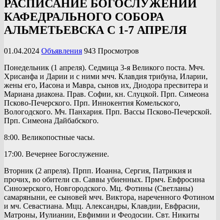
РАСПИСАНИЕ БОГОСЛУЖЕНИЙ
КАФЕДРАЛЬНОГО СОБОРА
АЛЬМЕТЬЕВСКА С 1-7 АПРЕЛЯ
01.04.2024
Объявления
943 Просмотров
Понедельник (1 апреля). Седмица 3-я Великого поста. Мчч.
Хрисанфа и Дарии и с ними мчч. Клавдия трибуна, Иларии,
жены его, Иасона и Мавра, сынов их, Диодора пресвитера и
Мариана диакона. Прав. Софии, кн. Слуцкой. Прп. Симеона
Псково-Печерского. Прп. Иннокентия Комельского,
Вологодского. Мч. Панхария. Прп. Вассы Псково-Печерской.
Прп. Симеона Дайбабского.
8:00. Великопостные часы.
17:00. Вечернее Богослужение.
Вторник (2 апреля). Прпп. Иоанна, Сергия, Патрикия и
прочих, во обители св. Саввы убиенных. Прмч. Евфросина
Синозерского, Новгородского. Мц. Фотины (Светланы)
самаряныни, ее сыновей мчч. Виктора, нареченного Фотином
и мч. Севастиана. Мцц. Александры, Клавдии, Евфрасии,
Матроны, Иулиании, Евфимии и Феодосии. Свт. Никиты