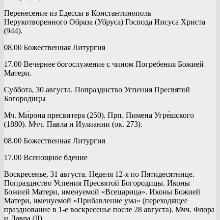
Перенесение из Едессы в Константинополь
Нерукотворенного Образа (Убруса) Господа Иисуса Христа
(944).
08.00 Божественная Литургия
17.00 Вечернее богослужение с чином Погребения Божией
Матери.
Суббота, 30 августа. Попразднство Успения Пресвятой
Богородицы
Мч. Ми́рона пресвитера (250). Прп. Пимена Угре́шского
(1880). Мчч. Павла и Иулиании (ок. 273).
08.00 Божественная Литургия
17.00 Всенощное бдение
Воскресенье, 31 августа. Неделя 12-я по Пятидесятнице.
Попразднство Успения Пресвятой Богородицы. Иконы
Божией Матери, именуемой «Всецарица». Иконы Божией
Матери, именуемой «Прибавление ума» (переходящее
празднование в 1-е воскресенье после 28 августа). Мчч. Флора
и Лавра (II).