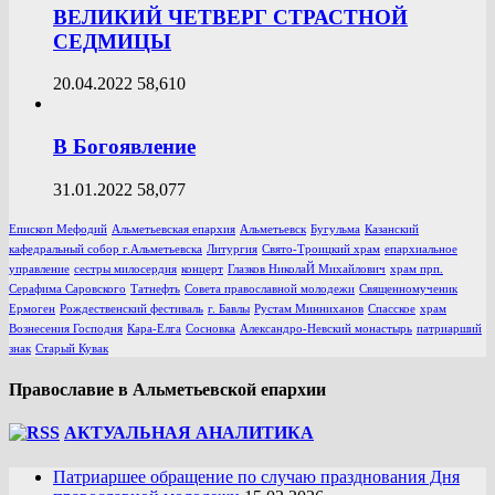
ВЕЛИКИЙ ЧЕТВЕРГ СТРАСТНОЙ
СЕДМИЦЫ
20.04.2022
58,610
В Богоявление
31.01.2022
58,077
Епископ Мефодий
Альметьевская епархия
Альметьевск
Бугульма
Казанский
кафедральный собор г.Альметьевска
Литургия
Свято-Троицкий храм
епархиальное
управление
сестры милосердия
концерт
Глазков НиколаЙ Михайлович
храм прп.
Серафима Саровского
Татнефть
Совета православной молодежи
Священномученик
Ермоген
Рождественский фестиваль
г. Бавлы
Рустам Минниханов
Спасское
храм
Вознесения Господня
Кара-Елга
Сосновка
Александро-Невский монастырь
патриарший
знак
Старый Кувак
Православие в Альметьевской епархии
АКТУАЛЬНАЯ АНАЛИТИКА
Патриаршее обращение по случаю празднования Дня