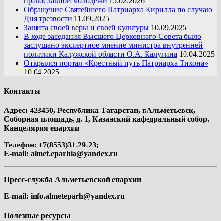
православной молодежи
15.02.2026
Обращение Святейшего Патриарха Кирилла по случаю
Дня трезвости
11.09.2025
Защита своей веры и своей культуры
10.09.2025
В ходе заседания Высшего Церковного Совета было
заслушано экспертное мнение министра внутренней
политики Калужской области О.А. Калугина
10.04.2025
Открылся портал «Крестный путь Патриарха Тихона»
10.04.2025
Контакты
Адрес: 423450, Республика Татарстан, г.Альметьевск,
Соборная площадь, д. 1, Казанский кафедральный собор.
Канцелярия епархии
Телефон: +7(8553)31-29-23;
E-mail:
almet.eparhia@yandex.ru
Пресс-служба Альметьевской епархии
E-mail:
info.almeteparh@yandex.ru
Полезные ресурсы