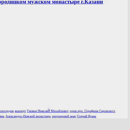
ородицком мужском монастыре г.Казани
илосердия
концерт
Глазков НиколаЙ Михайлович
храм прп. Серафима Саровского
вка
Александро-Невский монастырь
патриарший знак
Старый Кувак