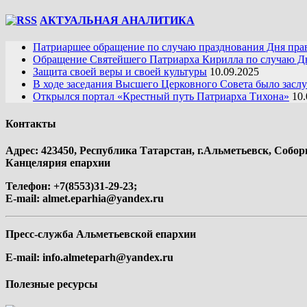
АКТУАЛЬНАЯ АНАЛИТИКА
Патриаршее обращение по случаю празднования Дня пра
Обращение Святейшего Патриарха Кирилла по случаю Дн
Защита своей веры и своей культуры
10.09.2025
В ходе заседания Высшего Церковного Совета было засл
Открылся портал «Крестный путь Патриарха Тихона»
10.
Контакты
Адрес: 423450, Республика Татарстан, г.Альметьевск, Собор
Канцелярия епархии
Телефон: +7(8553)31-29-23;
E-mail:
almet.eparhia@yandex.ru
Пресс-служба Альметьевской епархии
E-mail:
info.almeteparh@yandex.ru
Полезные ресурсы