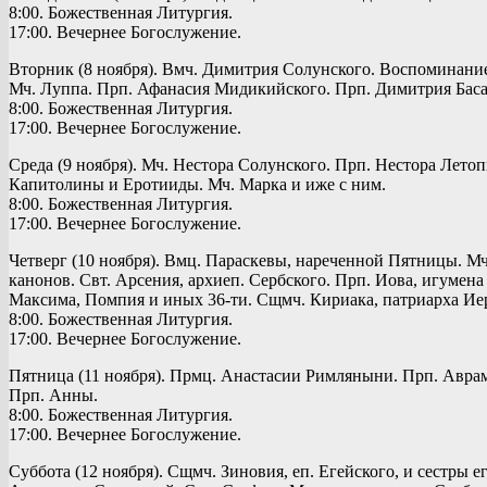
8:00. Божественная Литургия.
17:00. Вечернее Богослужение.
Вторник (8 ноября). Вмч. Димитрия Солунского. Воспоминание 
Мч. Луппа. Прп. Афанасия Мидикийского. Прп. Димитрия Басар
8:00. Божественная Литургия.
17:00. Вечернее Богослужение.
Среда (9 ноября). Мч. Нестора Солунского. Прп. Нестора Лето
Капитолины и Еротииды. Мч. Марка и иже с ним.
8:00. Божественная Литургия.
17:00. Вечернее Богослужение.
Четверг (10 ноября). Вмц. Параскевы, нареченной Пятницы. Мч
канонов. Свт. Арсения, архиеп. Сербского. Прп. Иова, игумен
Максима, Помпия и иных 36-ти. Сщмч. Кириака, патриарха Иер
8:00. Божественная Литургия.
17:00. Вечернее Богослужение.
Пятница (11 ноября). Прмц. Анастасии Римляныни. Прп. Аврам
Прп. Анны.
8:00. Божественная Литургия.
17:00. Вечернее Богослужение.
Суббота (12 ноября). Сщмч. Зиновия, еп. Егейского, и сестры 