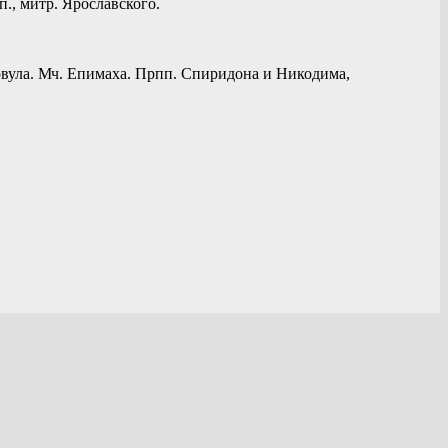
., митр. Ярославского.
товула. Мч. Епимаха. Прпп. Спиридона и Никодима,