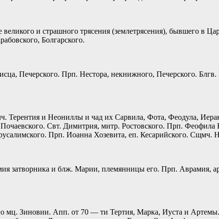
великого и страшного трясения (землетрясения), бывшего в Цар
абовского, Болгарского.
писца, Печерского. Прп. Нестора, некнижного, Печерского. Блгв
ч. Терентия и Неониллы и чад их Сарвила, Фота, Феодула, Иера
а Почаевского. Свт. Димитрия, митр. Ростовского. Прп. Феофила
усалимского. Прп. Иоанна Хозевита, еп. Кесарийского. Сщмч. Н
ия затворника и блж. Марии, племянницы его. Прп. Аврамия, ар
его мц. Зиновии. Апп. от 70 — ти Тертия, Марка, Иуста и Артем