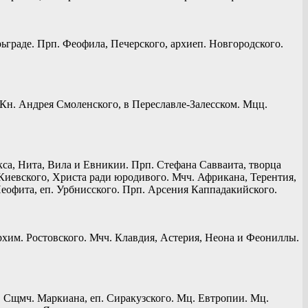
ьграде. Прп. Феофила, Печерского, архиеп. Новгородского.
. Кн. Андрея Смоленского, в Переславле-Залесском. Мцц.
кса, Нита, Вила и Евникии. Прп. Стефана Савваита, творца
 Киевского, Христа ради юродивого. Мчч. Африкана, Терентия,
еофита, еп. Урбнисского. Прп. Арсения Каппадакийского.
хим. Ростовского. Мчч. Клавдия, Астерия, Неона и Феониллы.
ы. Сщмч. Маркиана, еп. Сиракузского. Мц. Евтропии. Мц.