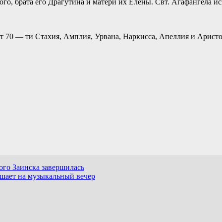
о, брата его Драгутина и матери их Елены. Свт. Агафангела исп
 от 70 — ти Стахия, Амплия, Урвана, Наркисса, Апеллия и Арис
ого Заинска завершилась
шает на музыкальный вечер