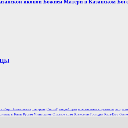
азанской иконой Божией Матери в Казанском Бог
ИЦЫ
 собор г.Альметьевска
Литургия
Свято-Троицкий храм
епархиальное управление
сестры м
стиваль
г. Бавлы
Рустам Минниханов
Спасское
храм Вознесения Господня
Кара-Елга
Сосно