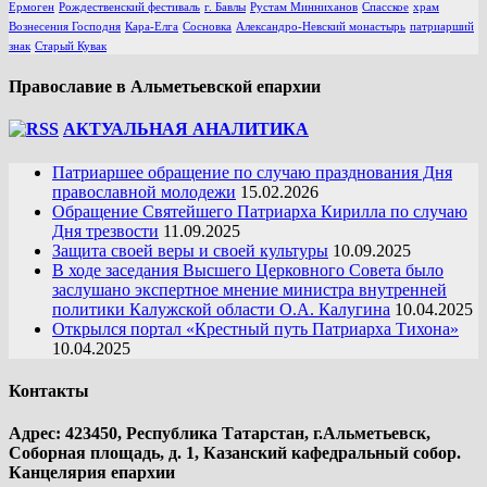
Ермоген
Рождественский фестиваль
г. Бавлы
Рустам Минниханов
Спасское
храм
Вознесения Господня
Кара-Елга
Сосновка
Александро-Невский монастырь
патриарший
знак
Старый Кувак
Православие в Альметьевской епархии
АКТУАЛЬНАЯ АНАЛИТИКА
Патриаршее обращение по случаю празднования Дня
православной молодежи
15.02.2026
Обращение Святейшего Патриарха Кирилла по случаю
Дня трезвости
11.09.2025
Защита своей веры и своей культуры
10.09.2025
В ходе заседания Высшего Церковного Совета было
заслушано экспертное мнение министра внутренней
политики Калужской области О.А. Калугина
10.04.2025
Открылся портал «Крестный путь Патриарха Тихона»
10.04.2025
Контакты
Адрес: 423450, Республика Татарстан, г.Альметьевск,
Соборная площадь, д. 1, Казанский кафедральный собор.
Канцелярия епархии