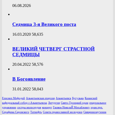
06.08.2026
Седмица 3-я Великого поста
16.03.2020
58,635
ВЕЛИКИЙ ЧЕТВЕРГ СТРАСТНОЙ
СЕДМИЦЫ
20.04.2022
58,576
В Богоявление
31.01.2022
58,043
Епископ Мефодий
Альметьевская епархия
Альметьевск
Бугульма
Казанский
кафедральный собор г.Альметьевска
Литургия
Свято-Троицкий храм
епархиальное
управление
сестры милосердия
концерт
Глазков НиколаЙ Михайлович
храм прп.
Серафима Саровского
Татнефть
Совета православной молодежи
Священномученик