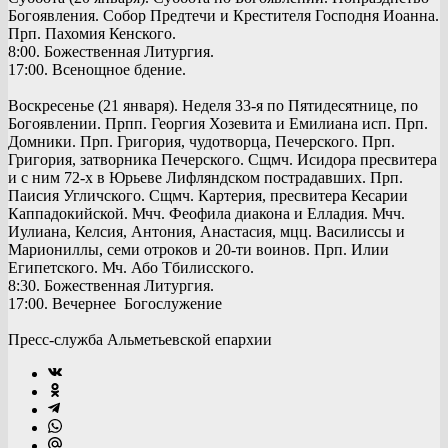
Богоявления. Собор Предтечи и Крестителя Господня Иоанна.
Прп. Пахомия Кенского.
8:00. Божественная Литургия.
17:00. Всенощное бдение.
Воскресенье (21 января). Неделя 33-я по Пятидесятнице, по
Богоявлении. Прпп. Георгия Хозевита и Емилиана исп. Прп.
Домники. Прп. Григория, чудотворца, Печерского. Прп.
Григория, затворника Печерского. Сщмч. Исидора пресвитера
и с ним 72-х в Юрьеве Лифляндском пострадавших. Прп.
Паисия Угличского. Сщмч. Картерия, пресвитера Кесарии
Каппадокийской. Мчч. Феофила диакона и Елладия. Мчч.
Иулиана, Келсия, Антония, Анастасия, мцц. Василиссы и
Мариониллы, семи отроков и 20-ти воинов. Прп. Илии
Египетского. Мч. Або Тбилисского.
8:30. Божественная Литургия.
17:00. Вечернее Богослужение
Пресс-служба Альметьевской епархии