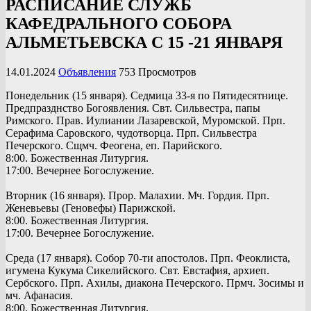
РАСПИСАНИЕ СЛУЖБ
КАФЕДРАЛЬНОГО СОБОРА
АЛЬМЕТЬЕВСКА С 15 -21 ЯНВАРЯ
14.01.2024
Объявления
753 Просмотров
Понедельник (15 января). Седмица 33-я по Пятидесятнице.
Предпразднство Богоявления. Свт. Сильвестра, папы
Римского. Прав. Иулиании Лазаревской, Муромской. Прп.
Серафима Саровского, чудотворца. Прп. Сильвестра
Печерского. Сщмч. Феогена, еп. Парийского.
8:00. Божественная Литургия.
17:00. Вечернее Богослужение.
Вторник (16 января). Прор. Малахии. Мч. Гордия. Прп.
Женевьевы (Геновефы) Парижской.
8:00. Божественная Литургия.
17:00. Вечернее Богослужение.
Среда (17 января). Собор 70-ти апостолов. Прп. Феоклиста,
игумена Кукума Сикелийского. Свт. Евстафия, архиеп.
Сербского. Прп. Ахилы, диакона Печерского. Прмч. Зосимы и
мч. Афанасия.
8:00. Божественная Литургия.