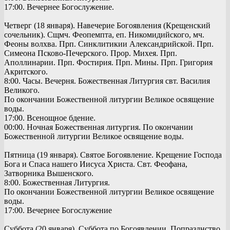
17:00. Вечернее Богослужение.
Четверг (18 января). Навечерие Богоявления (Крещенский
сочельник). Сщмч. Феопемпта, еп. Никомидийского, мч.
Феоны волхва. Прп. Синклитикии Александрийской. Прп.
Симеона Псково-Печерского. Прор. Михея. Прп.
Аполлинарии. Прп. Фостирия. Прп. Мины. Прп. Григория
Акритского.
8:00. Часы. Вечерня. Божественная Литургия свт. Василия
Великого.
По окончании Божественной литургии Великое освящение
воды.
17:00. Всенощное бдение.
00:00. Ночная Божественная литургия. По окончании
Божественной литургии Великое освящение воды.
Пятница (19 января). Святое Богоявление. Крещение Господа
Бога и Спаса нашего Иисуса Христа. Свт. Феофана,
Затворника Вышенского.
8:00. Божественная Литургия.
По окончании Божественной литургии Великое освящение
воды.
17:00. Вечернее Богослужение
Суббота (20 января). Суббота по Богоявлении. Попразднство