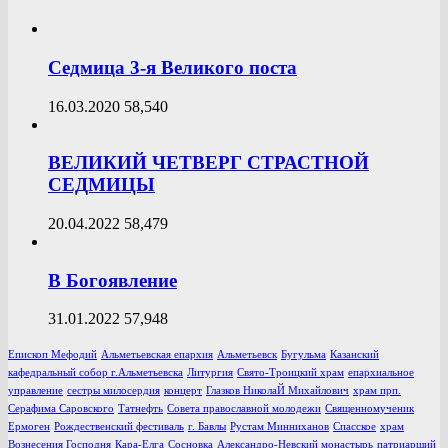
Седмица 3-я Великого поста
16.03.2020
58,540
ВЕЛИКИЙ ЧЕТВЕРГ СТРАСТНОЙ
СЕДМИЦЫ
20.04.2022
58,479
В Богоявление
31.01.2022
57,948
Епископ Мефодий
Альметьевская епархия
Альметьевск
Бугульма
Казанский
кафедральный собор г.Альметьевска
Литургия
Свято-Троицкий храм
епархиальное
управление
сестры милосердия
концерт
Глазков НиколаЙ Михайлович
храм прп.
Серафима Саровского
Татнефть
Совета православной молодежи
Священномученик
Ермоген
Рождественский фестиваль
г. Бавлы
Рустам Минниханов
Спасское
храм
Вознесения Господня
Кара-Елга
Сосновка
Александро-Невский монастырь
патриарший