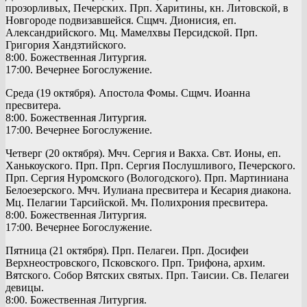
прозорливых, Печерских. Прп. Харитины, кн. Литовской, в
Новгороде подвизавшейся. Сщмч. Дионисия, еп.
Александрийского. Мц. Мамелхвы Персидской. Прп.
Григория Хандзтийского.
8:00. Божественная Литургия.
17:00. Вечернее Богослужение.
Среда (19 октября). Апостола Фомы. Сщмч. Иоанна
пресвитера.
8:00. Божественная Литургия.
17:00. Вечернее Богослужение.
Четверг (20 октября). Мчч. Сергия и Вакха. Свт. Ионы, еп.
Ханькоуского. Прп. Прп. Сергия Послушливого, Печерского.
Прп. Сергия Нуромского (Вологодского). Прп. Мартиниана
Белоезерского. Мчч. Иулиана пресвитера и Кесария диакона.
Мц. Пелагии Тарсийской. Мч. Полихрония пресвитера.
8:00. Божественная Литургия.
17:00. Вечернее Богослужение.
Пятница (21 октября). Прп. Пелагеи. Прп. Досифеи
Верхнеостровского, Псковского. Прп. Трифона, архим.
Вятского. Собор Вятских святых. Прп. Таисии. Св. Пелагеи
девицы.
8:00. Божественная Литургия.