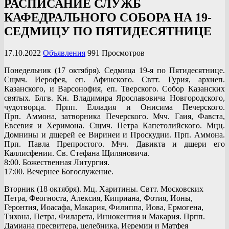
РАСПИСАНИЕ СЛУЖБ
КАФЕДРАЛЬНОГО СОБОРА НА 19-
СЕДМИЦУ ПО ПЯТИДЕСЯТНИЦЕ
17.10.2022
Объявления
991 Просмотров
Понедельник (17 октября). Седмица 19-я по Пятидесятнице.
Сщмч. Иерофея, еп. Афинского. Свтт. Гурия, архиеп.
Казанского, и Варсонофия, еп. Тверского. Собор Казанских
святых. Блгв. Кн. Владимира Ярославовича Новгородского,
чудотворца. Прпп. Елладия и Онисима Печерского.
Прп. Аммона, затворника Печерского. Мчч. Гаия, Фавста,
Евсевия и Херимона. Сщмч. Петра Капетолийского. Мцц.
Домнины и дщерей ее Виринеи и Проскудии. Прп. Аммона.
Прп. Павла Препростого. Мчч. Давикта и дщери его
Каллисфении. Св. Стефана Щиляновича.
8:00. Божественная Литургия.
17:00. Вечернее Богослужение.
Вторник (18 октября). Мц. Харитины. Свтт. Московских
Петра, Феогноста, Алексия, Киприана, Фотия, Ионы,
Геронтия, Иоасафа, Макария, Филиппа, Иова, Ермогена,
Тихона, Петра, Филарета, Иннокентия и Макария. Прпп.
Дамиана пресвитера, целебника, Иеремии и Матфея