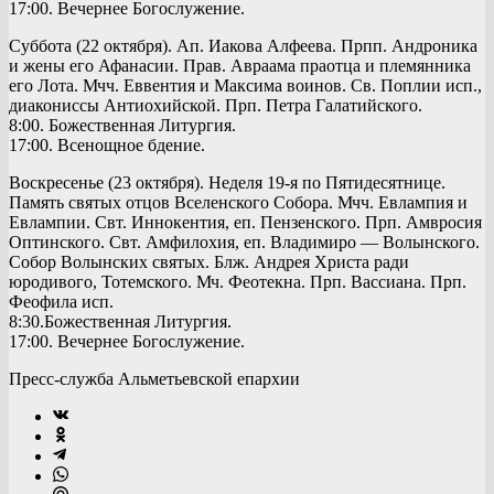
17:00. Вечернее Богослужение.
Суббота (22 октября). Ап. Иакова Алфеева. Прпп. Андроника
и жены его Афанасии. Прав. Авраама праотца и племянника
его Лота. Мчч. Еввентия и Максима воинов. Св. Поплии исп.,
диакониссы Антиохийской. Прп. Петра Галатийского.
8:00. Божественная Литургия.
17:00. Всенощное бдение.
Воскресенье (23 октября). Неделя 19-я по Пятидесятнице.
Память святых отцов Вселенского Собора. Мчч. Евлампия и
Евлампии. Свт. Иннокентия, еп. Пензенского. Прп. Амвросия
Оптинского. Свт. Амфилохия, еп. Владимиро — Волынского.
Собор Волынских святых. Блж. Андрея Христа ради
юродивого, Тотемского. Мч. Феотекна. Прп. Вассиана. Прп.
Феофила исп.
8:30.Божественная Литургия.
17:00. Вечернее Богослужение.
Пресс-служба Альметьевской епархии