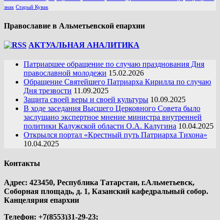
знак
Старый Кувак
Православие в Альметьевской епархии
АКТУАЛЬНАЯ АНАЛИТИКА
Патриаршее обращение по случаю празднования Дня
православной молодежи
15.02.2026
Обращение Святейшего Патриарха Кирилла по случаю
Дня трезвости
11.09.2025
Защита своей веры и своей культуры
10.09.2025
В ходе заседания Высшего Церковного Совета было
заслушано экспертное мнение министра внутренней
политики Калужской области О.А. Калугина
10.04.2025
Открылся портал «Крестный путь Патриарха Тихона»
10.04.2025
Контакты
Адрес: 423450, Республика Татарстан, г.Альметьевск,
Соборная площадь, д. 1, Казанский кафедральный собор.
Канцелярия епархии
Телефон: +7(8553)31-29-23;