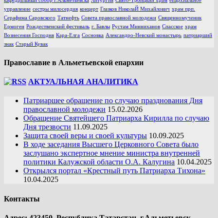
кафедральный собор г.Альметьевска
Литургия
Свято-Троицкий храм
епархиальное
управление
сестры милосердия
концерт
Глазков НиколаЙ Михайлович
храм прп.
Серафима Саровского
Татнефть
Совета православной молодежи
Священномученик
Ермоген
Рождественский фестиваль
г. Бавлы
Рустам Минниханов
Спасское
храм
Вознесения Господня
Кара-Елга
Сосновка
Александро-Невский монастырь
патриарший
знак
Старый Кувак
Православие в Альметьевской епархии
АКТУАЛЬНАЯ АНАЛИТИКА
Патриаршее обращение по случаю празднования Дня
православной молодежи
15.02.2026
Обращение Святейшего Патриарха Кирилла по случаю
Дня трезвости
11.09.2025
Защита своей веры и своей культуры
10.09.2025
В ходе заседания Высшего Церковного Совета было
заслушано экспертное мнение министра внутренней
политики Калужской области О.А. Калугина
10.04.2025
Открылся портал «Крестный путь Патриарха Тихона»
10.04.2025
Контакты
Адрес: 423450, Республика Татарстан, г.Альметьевск,