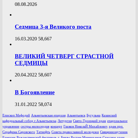
08.08.2026
Седмица 3-я Великого поста
16.03.2020
58,667
ВЕЛИКИЙ ЧЕТВЕРГ СТРАСТНОЙ
СЕДМИЦЫ
20.04.2022
58,607
В Богоявление
31.01.2022
58,074
Епископ Мефодий
Альметьевская епархия
Альметьевск
Бугульма
Казанский
кафедральный собор г.Альметьевска
Литургия
Свято-Троицкий храм
епархиальное
управление
сестры милосердия
концерт
Глазков НиколаЙ Михайлович
храм прп.
Серафима Саровского
Татнефть
Совета православной молодежи
Священномученик
Ермоген
Рождественский фестиваль
г. Бавлы
Рустам Минниханов
Спасское
храм