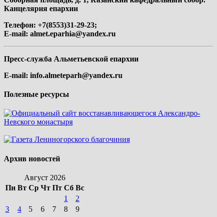
Канцелярия епархии
Телефон: +7(8553)31-29-23;
E-mail:
almet.eparhia@yandex.ru
Пресс-служба Альметьевской епархии
E-mail:
info.almeteparh@yandex.ru
Полезные ресурсы
Архив новостей
Август 2026
Пн
Вт
Ср
Чт
Пт
Сб
Вс
1
2
3
4
5
6
7
8
9