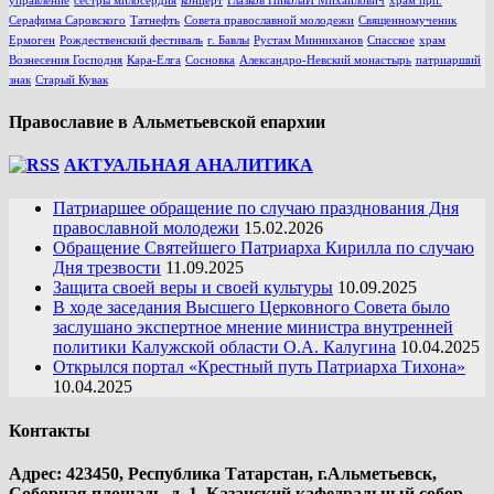
управление
сестры милосердия
концерт
Глазков НиколаЙ Михайлович
храм прп.
Серафима Саровского
Татнефть
Совета православной молодежи
Священномученик
Ермоген
Рождественский фестиваль
г. Бавлы
Рустам Минниханов
Спасское
храм
Вознесения Господня
Кара-Елга
Сосновка
Александро-Невский монастырь
патриарший
знак
Старый Кувак
Православие в Альметьевской епархии
АКТУАЛЬНАЯ АНАЛИТИКА
Патриаршее обращение по случаю празднования Дня
православной молодежи
15.02.2026
Обращение Святейшего Патриарха Кирилла по случаю
Дня трезвости
11.09.2025
Защита своей веры и своей культуры
10.09.2025
В ходе заседания Высшего Церковного Совета было
заслушано экспертное мнение министра внутренней
политики Калужской области О.А. Калугина
10.04.2025
Открылся портал «Крестный путь Патриарха Тихона»
10.04.2025
Контакты
Адрес: 423450, Республика Татарстан, г.Альметьевск,
Соборная площадь, д. 1, Казанский кафедральный собор.