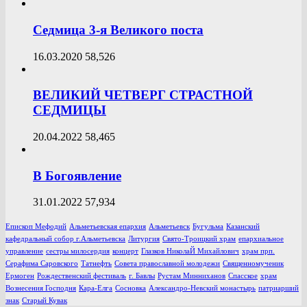
Седмица 3-я Великого поста
16.03.2020
58,526
ВЕЛИКИЙ ЧЕТВЕРГ СТРАСТНОЙ
СЕДМИЦЫ
20.04.2022
58,465
В Богоявление
31.01.2022
57,934
Епископ Мефодий
Альметьевская епархия
Альметьевск
Бугульма
Казанский
кафедральный собор г.Альметьевска
Литургия
Свято-Троицкий храм
епархиальное
управление
сестры милосердия
концерт
Глазков НиколаЙ Михайлович
храм прп.
Серафима Саровского
Татнефть
Совета православной молодежи
Священномученик
Ермоген
Рождественский фестиваль
г. Бавлы
Рустам Минниханов
Спасское
храм
Вознесения Господня
Кара-Елга
Сосновка
Александро-Невский монастырь
патриарший
знак
Старый Кувак