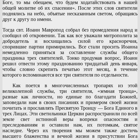
Боге, то мы обещаем, что будем ходатайствовать в нашей
общей молитве об их спасении». После этих слов святители
поднялись на небо, объятые несказанным светом, обращаясь
друг к другу по имени.
Тогда свт. Иоанн Мавропод собрал без промедления народ и
сообщил об откровении. Так как все уважали митрополита за
добродетель и восхищались силой его красноречия,
спорившие партии примирились. Все стали просить Иоанна
немедленно приняться за составление службы общего
праздника трех святителей. Тонко продумав вопрос, Иоанн
решил отвести этому празднованию тридцатый день января,
чтобы словно скрепить печатью этот месяц, в течение
которого вспоминаются все три святителя по отдельности.
Как поется в многочисленных тропарях из этой
великолепной службы, три святителя, «земная троица»,
разные как личности, но единые по благодати Божией,
заповедали нам в своих писаниях и примером своей жизни
почитать и прославлять Пресвятую Троицу — Бога Единого в
трех Лицах. Эти светильники Церкви распространили по всей
земле свет истинной веры вопреки опасностям и
преследованиям и оставили нам, их потомкам, святое
наследие. Через их творения мы можем также достичь
высшего блаженства и вечной жизни в присутствии Бога