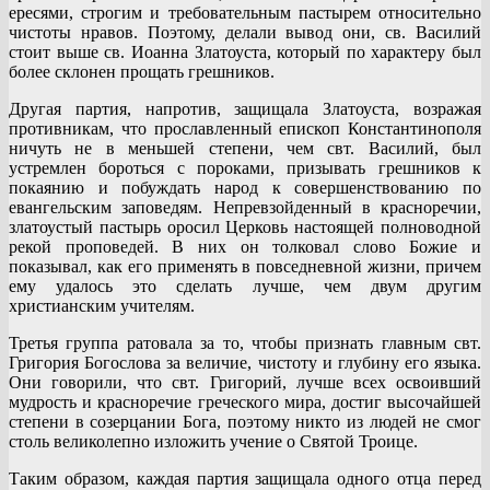
ересями, строгим и требовательным пастырем относительно
чистоты нравов. Поэтому, делали вывод они, св. Василий
стоит выше св. Иоанна Златоуста, который по характеру был
более склонен прощать грешников.
Другая партия, напротив, защищала Златоуста, возражая
противникам, что прославленный епископ Константинополя
ничуть не в меньшей степени, чем свт. Василий, был
устремлен бороться с пороками, призывать грешников к
покаянию и побуждать народ к совершенствованию по
евангельским заповедям. Непревзойденный в красноречии,
златоустый пастырь оросил Церковь настоящей полноводной
рекой проповедей. В них он толковал слово Божие и
показывал, как его применять в повседневной жизни, причем
ему удалось это сделать лучше, чем двум другим
христианским учителям.
Третья группа ратовала за то, чтобы признать главным свт.
Григория Богослова за величие, чистоту и глубину его языка.
Они говорили, что свт. Григорий, лучше всех освоивший
мудрость и красноречие греческого мира, достиг высочайшей
степени в созерцании Бога, поэтому никто из людей не смог
столь великолепно изложить учение о Святой Троице.
Таким образом, каждая партия защищала одного отца перед