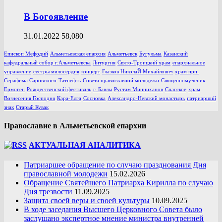
В Богоявление
31.01.2022
58,080
Епископ Мефодий
Альметьевская епархия
Альметьевск
Бугульма
Казанский
кафедральный собор г.Альметьевска
Литургия
Свято-Троицкий храм
епархиальное
управление
сестры милосердия
концерт
Глазков НиколаЙ Михайлович
храм прп.
Серафима Саровского
Татнефть
Совета православной молодежи
Священномученик
Ермоген
Рождественский фестиваль
г. Бавлы
Рустам Минниханов
Спасское
храм
Вознесения Господня
Кара-Елга
Сосновка
Александро-Невский монастырь
патриарший
знак
Старый Кувак
Православие в Альметьевской епархии
АКТУАЛЬНАЯ АНАЛИТИКА
Патриаршее обращение по случаю празднования Дня
православной молодежи
15.02.2026
Обращение Святейшего Патриарха Кирилла по случаю
Дня трезвости
11.09.2025
Защита своей веры и своей культуры
10.09.2025
В ходе заседания Высшего Церковного Совета было
заслушано экспертное мнение министра внутренней