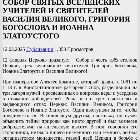
СОБОР СВЯТЫХ ВСЕЛЕНСКИХ
УЧИТЕЛЕЙ И СВЯТИТЕЛЕЙ
ВАСИЛИЯ ВЕЛИКОГО, ГРИГОРИЯ
БОГОСЛОВА И ИОАННА
ЗЛАТОУСТОГО
12.02.2025
Публикации
1,353 Просмотров
12 февраля Церковь празднует Собор в честь трёх столпов
Церкви, трёх величайших святителей Григория Богослова,
Иоанна Златоуста и Василия Великого!
При императоре Алексее Комнине, который правил с 1081 по
1118 г. в Константинополе разгорелся спор, разделивший на
три лагеря мужей, просвещенных в вопросах веры и усердных
в стяжании добродетелей. Речь шла о трех святителях и
выдающихся отцах Церкви: Василии Великом, Григории
Богослове и Иоанне Златоусте. Одни выступали за то, чтобы
предпочесть св. Василия двум другим, поскольку он сумел
объяснить тайны природы как никто другой и был вознесен
добродетелями на ангельскую высоту. В нем, говорили его
сторонники, не было ничего низменного или земного, он был
организатором монашества, главой всей Церкви в борьбе с