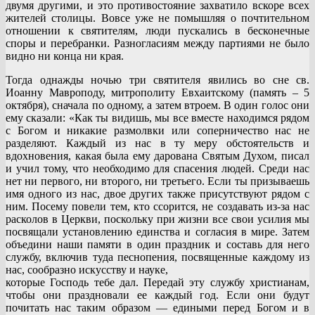
двумя другими, и это противостояние захватило вскоре всех
жителей столицы. Вовсе уже не помышляя о почтительном
отношении к святителям, люди пускались в бесконечные
споры и перебранки. Разногласиям между партиями не было
видно ни конца ни края.
Тогда однажды ночью три святителя явились во сне св.
Иоанну Мавроподу, митрополиту Евхаитскому (память – 5
октября), сначала по одному, а затем втроем. В один голос они
ему сказали: «Как ты видишь, мы все вместе находимся рядом
с Богом и никакие размолвки или соперничество нас не
разделяют. Каждый из нас в ту меру обстоятельств и
вдохновения, какая была ему дарована Святым Духом, писал
и учил тому, что необходимо для спасения людей. Среди нас
нет ни первого, ни второго, ни третьего. Если ты призываешь
имя одного из нас, двое других также присутствуют рядом с
ним. Посему повели тем, кто ссорится, не создавать из-за нас
расколов в Церкви, поскольку при жизни все свои усилия мы
посвящали установлению единства и согласия в мире. Затем
объедини наши памяти в один праздник и составь для него
службу, включив туда песнопения, посвященные каждому из
нас, сообразно искусству и науке,
которые Господь тебе дал. Передай эту службу христианам,
чтобы они праздновали ее каждый год. Если они будут
почитать нас таким образом — едиными перед Богом и в