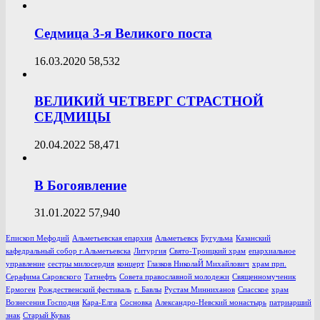
Седмица 3-я Великого поста
16.03.2020
58,532
ВЕЛИКИЙ ЧЕТВЕРГ СТРАСТНОЙ
СЕДМИЦЫ
20.04.2022
58,471
В Богоявление
31.01.2022
57,940
Епископ Мефодий
Альметьевская епархия
Альметьевск
Бугульма
Казанский
кафедральный собор г.Альметьевска
Литургия
Свято-Троицкий храм
епархиальное
управление
сестры милосердия
концерт
Глазков НиколаЙ Михайлович
храм прп.
Серафима Саровского
Татнефть
Совета православной молодежи
Священномученик
Ермоген
Рождественский фестиваль
г. Бавлы
Рустам Минниханов
Спасское
храм
Вознесения Господня
Кара-Елга
Сосновка
Александро-Невский монастырь
патриарший
знак
Старый Кувак