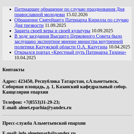
Патриаршее обращение по случаю празднования Дня
православной молодежи
15.02.2026
Обращение Святейшего Патриарха Кирилла по случаю
Дня трезвости
11.09.2025
Защита своей веры и своей культуры
10.09.2025
В ходе заседания Высшего Церковного Совета было
заслушано экспертное мнение министра внутренней
политики Калужской области О.А. Калугина
10.04.2025
Открылся портал «Крестный путь Патриарха Тихона»
10.04.2025
Контакты
Адрес: 423450, Республика Татарстан, г.Альметьевск,
Соборная площадь, д. 1, Казанский кафедральный собор.
Канцелярия епархии
Телефон: +7(8553)31-29-23;
E-mail:
almet.eparhia@yandex.ru
Пресс-служба Альметьевской епархии
E-mail:
info.almeteparh@yandex.ru