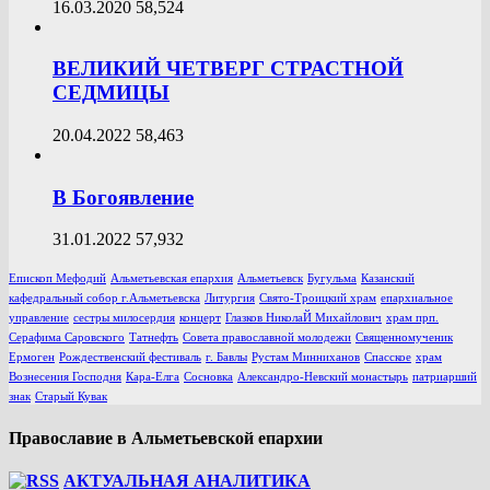
16.03.2020
58,524
ВЕЛИКИЙ ЧЕТВЕРГ СТРАСТНОЙ
СЕДМИЦЫ
20.04.2022
58,463
В Богоявление
31.01.2022
57,932
Епископ Мефодий
Альметьевская епархия
Альметьевск
Бугульма
Казанский
кафедральный собор г.Альметьевска
Литургия
Свято-Троицкий храм
епархиальное
управление
сестры милосердия
концерт
Глазков НиколаЙ Михайлович
храм прп.
Серафима Саровского
Татнефть
Совета православной молодежи
Священномученик
Ермоген
Рождественский фестиваль
г. Бавлы
Рустам Минниханов
Спасское
храм
Вознесения Господня
Кара-Елга
Сосновка
Александро-Невский монастырь
патриарший
знак
Старый Кувак
Православие в Альметьевской епархии
АКТУАЛЬНАЯ АНАЛИТИКА