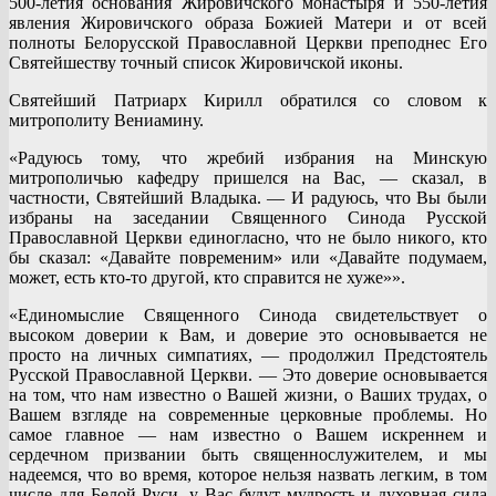
500-летия основания Жировичского монастыря и 550-летия
явления Жировичского образа Божией Матери и от всей
полноты Белорусской Православной Церкви преподнес Его
Святейшеству точный список Жировичской иконы.
Святейший Патриарх Кирилл обратился со словом к
митрополиту Вениамину.
«Радуюсь тому, что жребий избрания на Минскую
митрополичью кафедру пришелся на Вас, — сказал, в
частности, Святейший Владыка. — И радуюсь, что Вы были
избраны на заседании Священного Синода Русской
Православной Церкви единогласно, что не было никого, кто
бы сказал: «Давайте повременим» или «Давайте подумаем,
может, есть кто-то другой, кто справится не хуже»».
«Единомыслие Священного Синода свидетельствует о
высоком доверии к Вам, и доверие это основывается не
просто на личных симпатиях, — продолжил Предстоятель
Русской Православной Церкви. — Это доверие основывается
на том, что нам известно о Вашей жизни, о Ваших трудах, о
Вашем взгляде на современные церковные проблемы. Но
самое главное — нам известно о Вашем искреннем и
сердечном призвании быть священнослужителем, и мы
надеемся, что во время, которое нельзя назвать легким, в том
числе для Белой Руси, у Вас будут мудрость и духовная сила