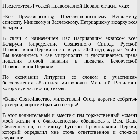
Предстоятель Русской Православной Церкви огласил указ:
«Его Преосвященству, Преосвященнейшему Вениамину,
епископу Минскому и Заславскому, Патриаршему экзарху всея
Беларуси
В связи с назначением Вас Патриаршим экзархом всея
Беларуси (определение Священного Синода Русской
Православной Церкви от 25 августа 2020 года, журнал № 46)
Вы возводитесь в сан митрополита и удостаиваетесь права
ношения второй панагии в пределах Белорусской
Православной Церкви».
По окончании Литургии со словом к участникам
богослужения обратился митрополит Минский Вениамин,
который, в частности, сказал:
«Ваше Святейшество, милостивый Отец, дорогие собратья-
архиереи, дорогие братья и сестры!
В этот волнительный и вместе с тем торжественный момент
моей жизни я с благодарностью обращаюсь к Вам, Ваше
Святейшество, и Синоду Русской Православной Церкви,
который определил мне столь ответственное и сложное
служение.