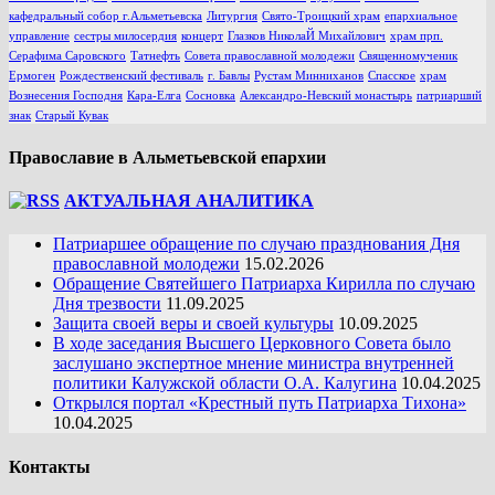
кафедральный собор г.Альметьевска
Литургия
Свято-Троицкий храм
епархиальное
управление
сестры милосердия
концерт
Глазков НиколаЙ Михайлович
храм прп.
Серафима Саровского
Татнефть
Совета православной молодежи
Священномученик
Ермоген
Рождественский фестиваль
г. Бавлы
Рустам Минниханов
Спасское
храм
Вознесения Господня
Кара-Елга
Сосновка
Александро-Невский монастырь
патриарший
знак
Старый Кувак
Православие в Альметьевской епархии
АКТУАЛЬНАЯ АНАЛИТИКА
Патриаршее обращение по случаю празднования Дня
православной молодежи
15.02.2026
Обращение Святейшего Патриарха Кирилла по случаю
Дня трезвости
11.09.2025
Защита своей веры и своей культуры
10.09.2025
В ходе заседания Высшего Церковного Совета было
заслушано экспертное мнение министра внутренней
политики Калужской области О.А. Калугина
10.04.2025
Открылся портал «Крестный путь Патриарха Тихона»
10.04.2025
Контакты