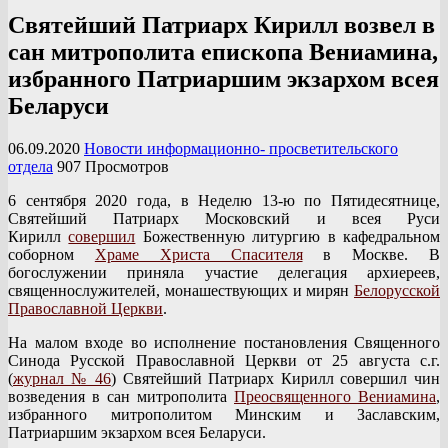
Святейший Патриарх Кирилл возвел в
сан митрополита епископа Вениамина,
избранного Патриаршим экзархом всея
Беларуси
06.09.2020
Новости информационно- просветительского
отдела
907 Просмотров
6 сентября 2020 года, в Неделю 13-ю по Пятидесятнице,
Святейший Патриарх Московский и всея Руси
Кирилл
совершил
Божественную литургию в кафедральном
соборном
Храме Христа Спасителя
в Москве. В
богослужении приняла участие делегация архиереев,
священнослужителей, монашествующих и мирян
Белорусской
Православной Церкви
.
На малом входе во исполнение постановления Священного
Синода Русской Православной Церкви от 25 августа с.г.
(
журнал № 46
) Святейший Патриарх Кирилл совершил чин
возведения в сан митрополита
Преосвященного Вениамина
,
избранного митрополитом Минским и Заславским,
Патриаршим экзархом всея Беларуси.