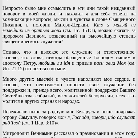
Непросто было мне осмыслить в эти дни такой нежданный
поворот в моей жизни, и находил я для себя ответы на
возникающие вопросы, мысли и чувства в слове Священного
Писания, в истории Матери-Церкви.
Кто я малый из
малейших из братьев моих
(см. Пс. 151:1), можно сказать за
пророком Давидом, возведенный на высочайшую степень
священнического служения?
Сознаю, что и высокое это служение, и ответственное,
сознаю, что слова, некогда обращенные Господом нашим к
апостолу Петру,
любишь ли Мя
и призыв
паси овца Моя
(см.
Ин. 21:15) относятся и ко мне.
Много других мыслей и чувств наполняют мое сердце, и
сознаю, что невозможно понести свое служение без
поддержки и, прежде всего, молитвенной поддержки Вашего
Святейшества, собратий, всех жителей Белоруссии, всех, кто
молится в других странах и народах.
Переживаю ныне за родную мне Беларусь и ныне, подражая
отроку Самуилу, говорю:
вот я, Господи, говори, ибо слушает
раб Твой
(см. 1 Цар. 3:10)».
Митрополит Вениамин рассказал о праздновании в этом году