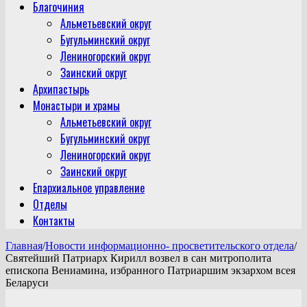
Благочиния
Альметьевский округ
Бугульминский округ
Лениногорский округ
Заинский округ
Архипастырь
Монастыри и храмы
Альметьевский округ
Бугульминский округ
Лениногорский округ
Заинский округ
Епархиальное управление
Отделы
Контакты
Главная
/
Новости информационно- просветительского отдела
/
Святейший Патриарх Кирилл возвел в сан митрополита
епископа Вениамина, избранного Патриаршим экзархом всея
Беларуси