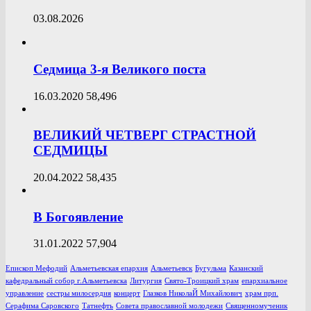
03.08.2026
Седмица 3-я Великого поста
16.03.2020
58,496
ВЕЛИКИЙ ЧЕТВЕРГ СТРАСТНОЙ
СЕДМИЦЫ
20.04.2022
58,435
В Богоявление
31.01.2022
57,904
Епископ Мефодий
Альметьевская епархия
Альметьевск
Бугульма
Казанский
кафедральный собор г.Альметьевска
Литургия
Свято-Троицкий храм
епархиальное
управление
сестры милосердия
концерт
Глазков НиколаЙ Михайлович
храм прп.
Серафима Саровского
Татнефть
Совета православной молодежи
Священномученик