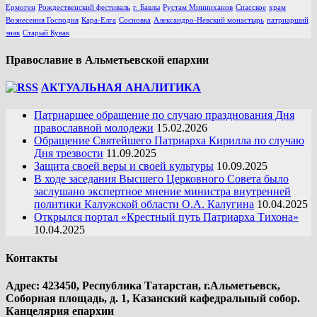
Ермоген
Рождественский фестиваль
г. Бавлы
Рустам Минниханов
Спасское
храм
Вознесения Господня
Кара-Елга
Сосновка
Александро-Невский монастырь
патриарший
знак
Старый Кувак
Православие в Альметьевской епархии
АКТУАЛЬНАЯ АНАЛИТИКА
Патриаршее обращение по случаю празднования Дня
православной молодежи
15.02.2026
Обращение Святейшего Патриарха Кирилла по случаю
Дня трезвости
11.09.2025
Защита своей веры и своей культуры
10.09.2025
В ходе заседания Высшего Церковного Совета было
заслушано экспертное мнение министра внутренней
политики Калужской области О.А. Калугина
10.04.2025
Открылся портал «Крестный путь Патриарха Тихона»
10.04.2025
Контакты
Адрес: 423450, Республика Татарстан, г.Альметьевск,
Соборная площадь, д. 1, Казанский кафедральный собор.
Канцелярия епархии