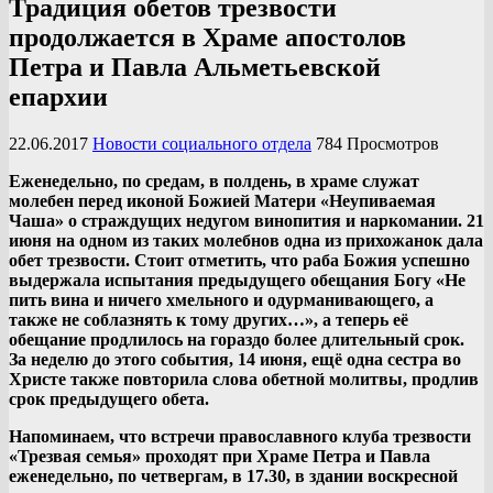
Традиция обетов трезвости
продолжается в Храме апостолов
Петра и Павла Альметьевской
епархии
22.06.2017
Новости социального отдела
784 Просмотров
Еженедельно, по средам, в полдень, в храме служат
молебен перед иконой Божией Матери «Неупиваемая
Чаша» о страждущих недугом винопития и наркомании. 21
июня на одном из таких молебнов одна из прихожанок дала
обет трезвости. Стоит отметить, что раба Божия успешно
выдержала испытания предыдущего обещания Богу «Не
пить вина и ничего хмельного и одурманивающего, а
также не соблазнять к тому других…», а теперь её
обещание продлилось на гораздо более длительный срок.
За неделю до этого события, 14 июня, ещё одна сестра во
Христе также повторила слова обетной молитвы, продлив
срок предыдущего обета.
Напоминаем, что встречи православного клуба трезвости
«Трезвая семья» проходят при Храме Петра и Павла
еженедельно, по четвергам, в 17.30, в здании воскресной