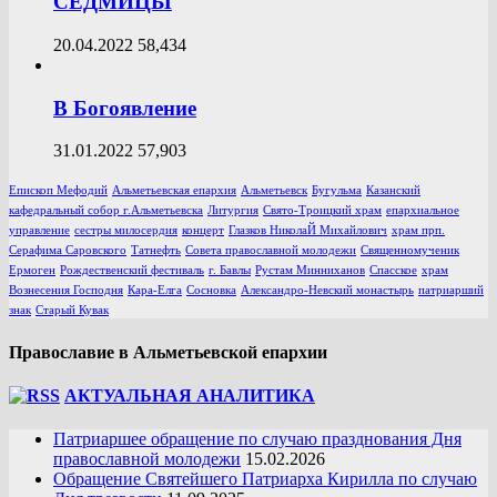
СЕДМИЦЫ
20.04.2022
58,434
В Богоявление
31.01.2022
57,903
Епископ Мефодий
Альметьевская епархия
Альметьевск
Бугульма
Казанский
кафедральный собор г.Альметьевска
Литургия
Свято-Троицкий храм
епархиальное
управление
сестры милосердия
концерт
Глазков НиколаЙ Михайлович
храм прп.
Серафима Саровского
Татнефть
Совета православной молодежи
Священномученик
Ермоген
Рождественский фестиваль
г. Бавлы
Рустам Минниханов
Спасское
храм
Вознесения Господня
Кара-Елга
Сосновка
Александро-Невский монастырь
патриарший
знак
Старый Кувак
Православие в Альметьевской епархии
АКТУАЛЬНАЯ АНАЛИТИКА
Патриаршее обращение по случаю празднования Дня
православной молодежи
15.02.2026
Обращение Святейшего Патриарха Кирилла по случаю