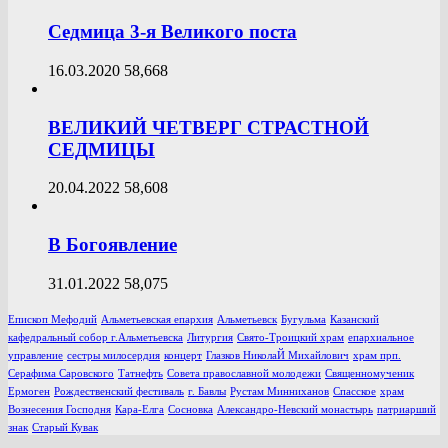
Седмица 3-я Великого поста
16.03.2020
58,668
ВЕЛИКИЙ ЧЕТВЕРГ СТРАСТНОЙ
СЕДМИЦЫ
20.04.2022
58,608
В Богоявление
31.01.2022
58,075
Епископ Мефодий
Альметьевская епархия
Альметьевск
Бугульма
Казанский
кафедральный собор г.Альметьевска
Литургия
Свято-Троицкий храм
епархиальное
управление
сестры милосердия
концерт
Глазков НиколаЙ Михайлович
храм прп.
Серафима Саровского
Татнефть
Совета православной молодежи
Священномученик
Ермоген
Рождественский фестиваль
г. Бавлы
Рустам Минниханов
Спасское
храм
Вознесения Господня
Кара-Елга
Сосновка
Александро-Невский монастырь
патриарший
знак
Старый Кувак