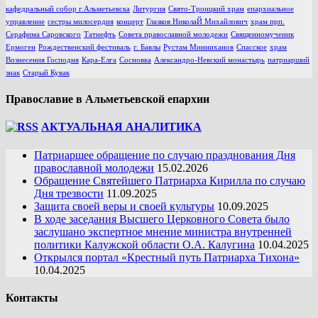
кафедральный собор г.Альметьевска
Литургия
Свято-Троицкий храм
епархиальное
управление
сестры милосердия
концерт
Глазков НиколаЙ Михайлович
храм прп.
Серафима Саровского
Татнефть
Совета православной молодежи
Священномученик
Ермоген
Рождественский фестиваль
г. Бавлы
Рустам Минниханов
Спасское
храм
Вознесения Господня
Кара-Елга
Сосновка
Александро-Невский монастырь
патриарший
знак
Старый Кувак
Православие в Альметьевской епархии
АКТУАЛЬНАЯ АНАЛИТИКА
Патриаршее обращение по случаю празднования Дня
православной молодежи
15.02.2026
Обращение Святейшего Патриарха Кирилла по случаю
Дня трезвости
11.09.2025
Защита своей веры и своей культуры
10.09.2025
В ходе заседания Высшего Церковного Совета было
заслушано экспертное мнение министра внутренней
политики Калужской области О.А. Калугина
10.04.2025
Открылся портал «Крестный путь Патриарха Тихона»
10.04.2025
Контакты