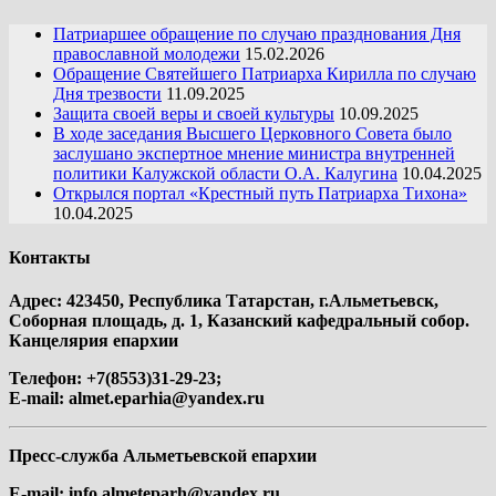
Патриаршее обращение по случаю празднования Дня
православной молодежи
15.02.2026
Обращение Святейшего Патриарха Кирилла по случаю
Дня трезвости
11.09.2025
Защита своей веры и своей культуры
10.09.2025
В ходе заседания Высшего Церковного Совета было
заслушано экспертное мнение министра внутренней
политики Калужской области О.А. Калугина
10.04.2025
Открылся портал «Крестный путь Патриарха Тихона»
10.04.2025
Контакты
Адрес: 423450, Республика Татарстан, г.Альметьевск,
Соборная площадь, д. 1, Казанский кафедральный собор.
Канцелярия епархии
Телефон: +7(8553)31-29-23;
E-mail:
almet.eparhia@yandex.ru
Пресс-служба Альметьевской епархии
E-mail:
info.almeteparh@yandex.ru