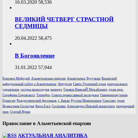
16.03.2020
58,536
ВЕЛИКИЙ ЧЕТВЕРГ СТРАСТНОЙ
СЕДМИЦЫ
20.04.2022
58,475
В Богоявление
31.01.2022
57,944
Епископ Мефодий
Альметьевская епархия
Альметьевск
Бугульма
Казанский
кафедральный собор г.Альметьевска
Литургия
Свято-Троицкий храм
епархиальное
управление
сестры милосердия
концерт
Глазков НиколаЙ Михайлович
храм прп.
Серафима Саровского
Татнефть
Совета православной молодежи
Священномученик
Ермоген
Рождественский фестиваль
г. Бавлы
Рустам Минниханов
Спасское
храм
Вознесения Господня
Кара-Елга
Сосновка
Александро-Невский монастырь
патриарший
знак
Старый Кувак
Православие в Альметьевской епархии
АКТУАЛЬНАЯ АНАЛИТИКА