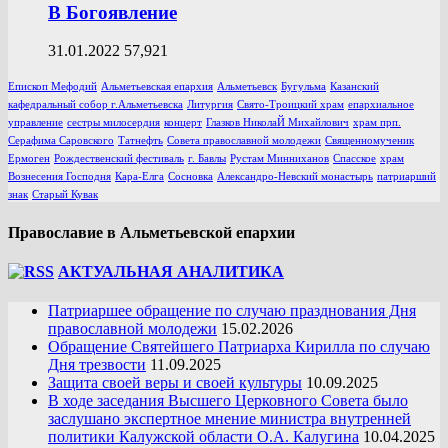
В Богоявление
31.01.2022
57,921
Епископ Мефодий
Альметьевская епархия
Альметьевск
Бугульма
Казанский
кафедральный собор г.Альметьевска
Литургия
Свято-Троицкий храм
епархиальное
управление
сестры милосердия
концерт
Глазков НиколаЙ Михайлович
храм прп.
Серафима Саровского
Татнефть
Совета православной молодежи
Священномученик
Ермоген
Рождественский фестиваль
г. Бавлы
Рустам Минниханов
Спасское
храм
Вознесения Господня
Кара-Елга
Сосновка
Александро-Невский монастырь
патриарший
знак
Старый Кувак
Православие в Альметьевской епархии
АКТУАЛЬНАЯ АНАЛИТИКА
Патриаршее обращение по случаю празднования Дня
православной молодежи
15.02.2026
Обращение Святейшего Патриарха Кирилла по случаю
Дня трезвости
11.09.2025
Защита своей веры и своей культуры
10.09.2025
В ходе заседания Высшего Церковного Совета было
заслушано экспертное мнение министра внутренней
политики Калужской области О.А. Калугина
10.04.2025